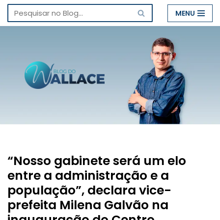
MENU
Pular
para
o
conteúdo
“Nosso gabinete será um elo
entre a administração e a
população”, declara vice-
prefeita Milena Galvão na
inauguração do Centro