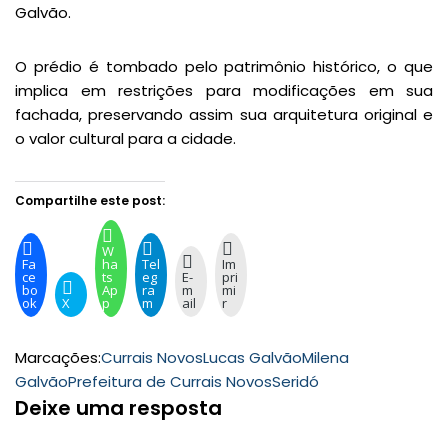
Galvão.
O prédio é tombado pelo patrimônio histórico, o que
implica em restrições para modificações em sua
fachada, preservando assim sua arquitetura original e
o valor cultural para a cidade.
Compartilhe este post:
W
Fa
ha
Tel
Im
ce
ts
eg
E-
pri
bo
Ap
ra
m
mi
ok
X
p
m
ail
r
Marcações:
Currais Novos
Lucas Galvão
Milena
Galvão
Prefeitura de Currais Novos
Seridó
Deixe uma resposta