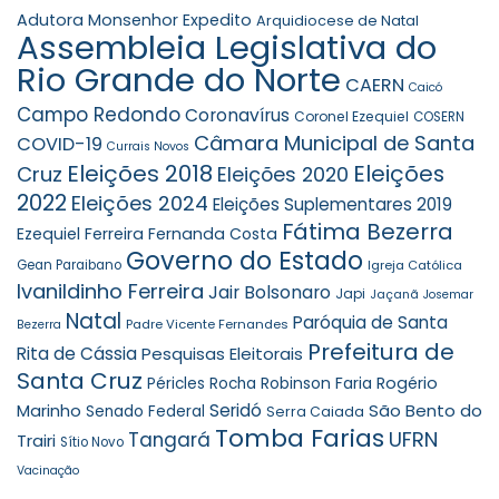
Adutora Monsenhor Expedito
Arquidiocese de Natal
Assembleia Legislativa do
Rio Grande do Norte
CAERN
Caicó
Campo Redondo
Coronavírus
Coronel Ezequiel
COSERN
Câmara Municipal de Santa
COVID-19
Currais Novos
Eleições 2018
Eleições
Cruz
Eleições 2020
2022
Eleições 2024
Eleições Suplementares 2019
Fátima Bezerra
Ezequiel Ferreira
Fernanda Costa
Governo do Estado
Gean Paraibano
Igreja Católica
Ivanildinho Ferreira
Jair Bolsonaro
Japi
Jaçanã
Josemar
Natal
Paróquia de Santa
Padre Vicente Fernandes
Bezerra
Prefeitura de
Rita de Cássia
Pesquisas Eleitorais
Santa Cruz
Robinson Faria
Rogério
Péricles Rocha
Seridó
São Bento do
Marinho
Senado Federal
Serra Caiada
Tomba Farias
UFRN
Tangará
Trairi
Sítio Novo
Vacinação