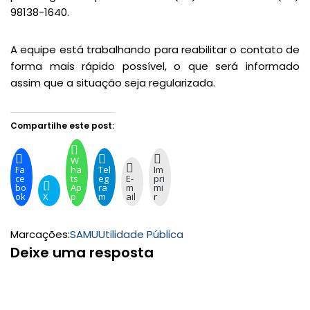
98138-1640.
A equipe está trabalhando para reabilitar o contato de
forma mais rápido possível, o que será informado
assim que a situação seja regularizada.
Compartilhe este post:
W
Fa
ha
Tel
Im
ce
ts
eg
E-
pri
bo
Ap
ra
m
mi
ok
X
p
m
ail
r
Marcações:
SAMU
Utilidade Pública
Deixe uma resposta