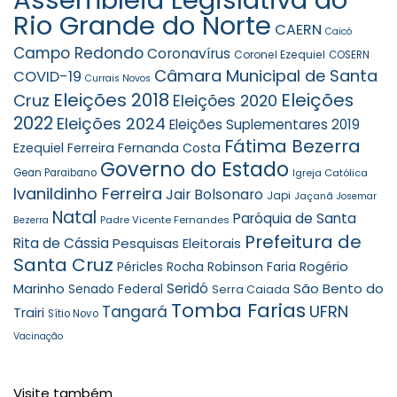
Rio Grande do Norte
CAERN
Caicó
Campo Redondo
Coronavírus
Coronel Ezequiel
COSERN
Câmara Municipal de Santa
COVID-19
Currais Novos
Eleições 2018
Eleições
Cruz
Eleições 2020
2022
Eleições 2024
Eleições Suplementares 2019
Fátima Bezerra
Ezequiel Ferreira
Fernanda Costa
Governo do Estado
Gean Paraibano
Igreja Católica
Ivanildinho Ferreira
Jair Bolsonaro
Japi
Jaçanã
Josemar
Natal
Paróquia de Santa
Padre Vicente Fernandes
Bezerra
Prefeitura de
Rita de Cássia
Pesquisas Eleitorais
Santa Cruz
Robinson Faria
Rogério
Péricles Rocha
Seridó
São Bento do
Marinho
Senado Federal
Serra Caiada
Tomba Farias
UFRN
Tangará
Trairi
Sítio Novo
Vacinação
Visite também