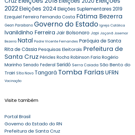
Eleições 2018
Eleições
Cruz
Eleições 2020
2022
Eleições 2024
Eleições Suplementares 2019
Fátima Bezerra
Ezequiel Ferreira
Fernanda Costa
Governo do Estado
Gean Paraibano
Igreja Católica
Ivanildinho Ferreira
Jair Bolsonaro
Japi
Jaçanã
Josemar
Natal
Paróquia de Santa
Padre Vicente Fernandes
Bezerra
Prefeitura de
Rita de Cássia
Pesquisas Eleitorais
Santa Cruz
Robinson Faria
Rogério
Péricles Rocha
Seridó
São Bento do
Marinho
Senado Federal
Serra Caiada
Tomba Farias
UFRN
Tangará
Trairi
Sítio Novo
Vacinação
Visite também
Portal Brasil
Governo do Estado do RN
Prefeitura de Santa Cruz