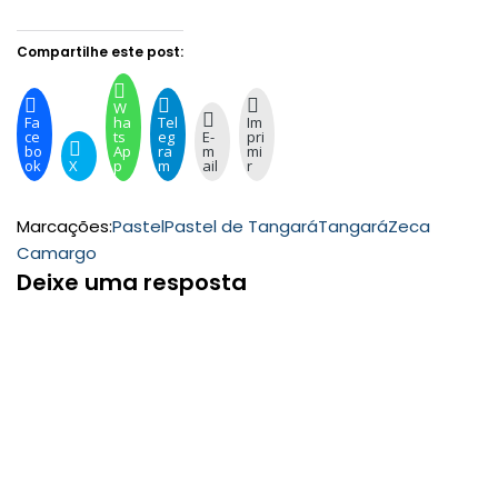
Compartilhe este post:
W
Fa
ha
Tel
Im
ce
ts
eg
E-
pri
bo
Ap
ra
m
mi
ok
X
p
m
ail
r
Marcações:
Pastel
Pastel de Tangará
Tangará
Zeca
Camargo
Deixe uma resposta