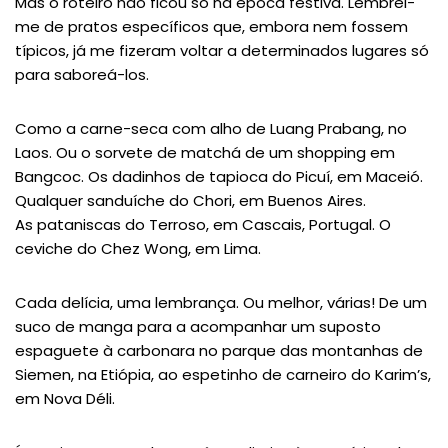
Mas o roteiro não ficou só na época festiva. Lembrei-
me de pratos específicos que, embora nem fossem
típicos, já me fizeram voltar a determinados lugares só
para saboreá-los.
Como a carne-seca com alho de Luang Prabang, no
Laos. Ou o sorvete de matchá de um shopping em
Bangcoc. Os dadinhos de tapioca do Picuí, em Maceió.
Qualquer sanduíche do Chori, em Buenos Aires.
As pataniscas do Terroso, em Cascais, Portugal. O
ceviche do Chez Wong, em Lima.
Cada delícia, uma lembrança. Ou melhor, várias! De um
suco de manga para a acompanhar um suposto
espaguete à carbonara no parque das montanhas de
Siemen, na Etiópia, ao espetinho de carneiro do Karim’s,
em Nova Déli.