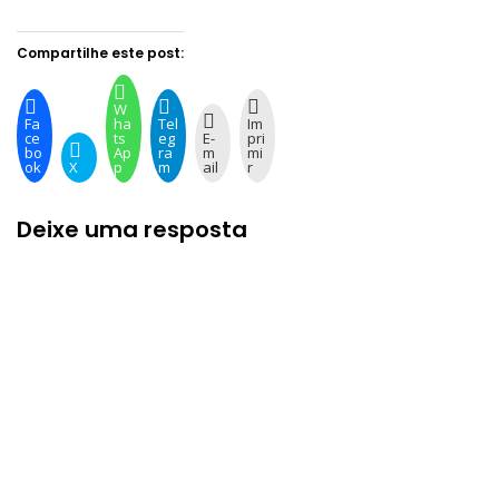
Compartilhe este post:
W
Fa
ha
Tel
Im
ce
ts
eg
E-
pri
bo
Ap
ra
m
mi
ok
X
p
m
ail
r
Deixe uma resposta