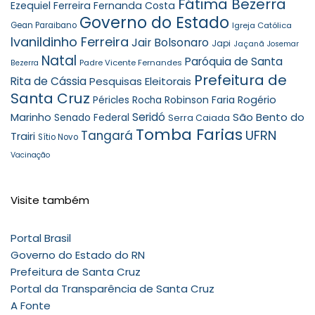
Fátima Bezerra
Ezequiel Ferreira
Fernanda Costa
Governo do Estado
Gean Paraibano
Igreja Católica
Ivanildinho Ferreira
Jair Bolsonaro
Japi
Jaçanã
Josemar
Natal
Paróquia de Santa
Padre Vicente Fernandes
Bezerra
Prefeitura de
Rita de Cássia
Pesquisas Eleitorais
Santa Cruz
Robinson Faria
Rogério
Péricles Rocha
Seridó
São Bento do
Marinho
Senado Federal
Serra Caiada
Tomba Farias
UFRN
Tangará
Trairi
Sítio Novo
Vacinação
Visite também
Portal Brasil
Governo do Estado do RN
Prefeitura de Santa Cruz
Portal da Transparência de Santa Cruz
A Fonte