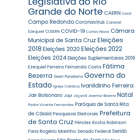
Legislativa do Rio
Grande do Norte
CAERN
Caicó
Campo Redondo
Coronavírus
Coronel
Câmara
COVID-19
Ezequiel
COSERN
Currais Novos
Eleições
Municipal de Santa Cruz
2018
Eleições 2022
Eleições 2020
Eleições 2024
Eleições Suplementares 2019
Fátima
Ezequiel Ferreira
Fernanda Costa
Governo do
Bezerra
Gean Paraibano
Estado
Ivanildinho Ferreira
Igreja Católica
Natal
Jair Bolsonaro
Japi
Jaçanã
Josemar Bezerra
Paróquia de Santa Rita
Padre Vicente Fernandes
Prefeitura
de Cássia
Pesquisas Eleitorais
de Santa Cruz
Robinson
Péricles Rocha
Seridó
Faria
Rogério Marinho
Senado Federal
São Bento do Trairi