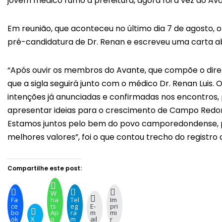
jovem médico rumo à prefeitura, agora foi à vez do Av
Em reunião, que aconteceu no último dia 7 de agosto, o
pré-candidatura de Dr. Renan e escreveu uma carta ab
“Após ouvir os membros do Avante, que compõe o diret
que a sigla seguirá junto com o médico Dr. Renan Lui
intenções já anunciadas e confirmadas nos encontros,
apresentar ideias para o crescimento de Campo Redo
Estamos juntos pelo bem do povo camporedondense, po
melhores valores”, foi o que contou trecho do registro 
Compartilhe este post:
W
Fa
ha
Tel
Im
ce
ts
eg
E-
pri
bo
Ap
ra
m
mi
ok
X
p
m
ail
r