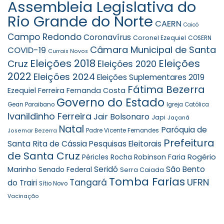
Assembleia Legislativa do
Rio Grande do Norte
CAERN
Caicó
Campo Redondo
Coronavírus
Coronel Ezequiel
COSERN
Câmara Municipal de Santa
COVID-19
Currais Novos
Eleições 2018
Eleições
Cruz
Eleições 2020
2022
Eleições 2024
Eleições Suplementares 2019
Fátima Bezerra
Ezequiel Ferreira
Fernanda Costa
Governo do Estado
Gean Paraibano
Igreja Católica
Ivanildinho Ferreira
Jair Bolsonaro
Japi
Jaçanã
Natal
Paróquia de
Padre Vicente Fernandes
Josemar Bezerra
Prefeitura
Santa Rita de Cássia
Pesquisas Eleitorais
de Santa Cruz
Rogério
Robinson Faria
Péricles Rocha
Marinho
Seridó
São Bento
Senado Federal
Serra Caiada
Tomba Farias
UFRN
Tangará
do Trairi
Sítio Novo
Vacinação