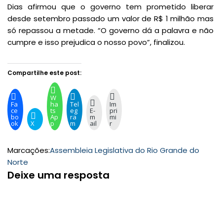
Dias afirmou que o governo tem prometido liberar
desde setembro passado um valor de R$ 1 milhão mas
só repassou a metade. “O governo dá a palavra e não
cumpre e isso prejudica o nosso povo”, finalizou.
Compartilhe este post:
W
Fa
ha
Tel
Im
ce
ts
eg
E-
pri
bo
Ap
ra
m
mi
ok
X
p
m
ail
r
Marcações:
Assembleia Legislativa do Rio Grande do
Norte
Deixe uma resposta