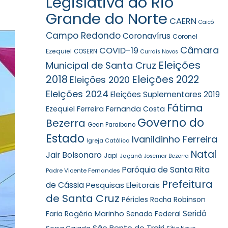
Legislativa do Rio
Grande do Norte
CAERN
Caicó
Campo Redondo
Coronavírus
Coronel
Câmara
COVID-19
Ezequiel
COSERN
Currais Novos
Eleições
Municipal de Santa Cruz
2018
Eleições 2022
Eleições 2020
Eleições 2024
Eleições Suplementares 2019
Fátima
Ezequiel Ferreira
Fernanda Costa
Governo do
Bezerra
Gean Paraibano
Estado
Ivanildinho Ferreira
Igreja Católica
Natal
Jair Bolsonaro
Japi
Jaçanã
Josemar Bezerra
Paróquia de Santa Rita
Padre Vicente Fernandes
Prefeitura
de Cássia
Pesquisas Eleitorais
de Santa Cruz
Robinson
Péricles Rocha
Seridó
Faria
Rogério Marinho
Senado Federal
São Bento do Trairi