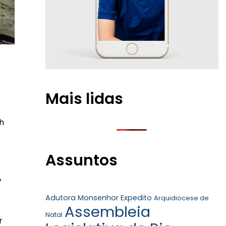
Mais lidas
h
Assuntos
A
Adutora Monsenhor Expedito
Arquidiocese de
Assembleia
Natal
r