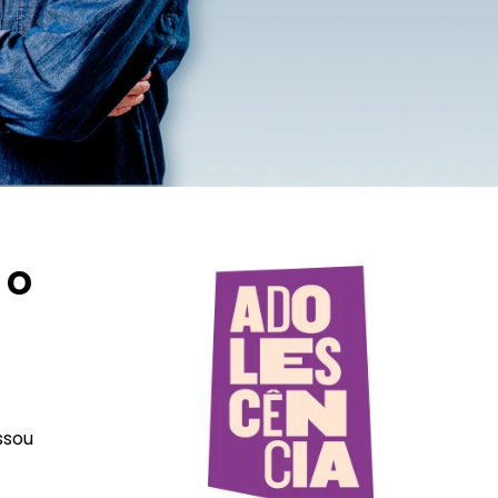
 o
ssou