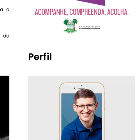
ra a
m do
Perfil