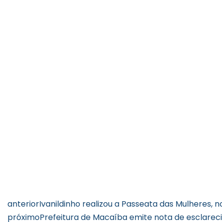
anterior
Ivanildinho realizou a Passeata das Mulheres, n
próximo
Prefeitura de Macaíba emite nota de esclare