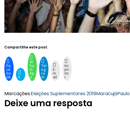
Compartilhe este post:
W
Fa
ha
Tel
Im
ce
ts
eg
E-
pri
bo
Ap
ra
m
mi
ok
X
p
m
ail
r
Marcações:
Eleições Suplementares 2019
Maracujá
Paulo
Deixe uma resposta