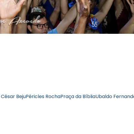
 César Beju
Péricles Rocha
Praça da Bíblia
Ubaldo Fernand