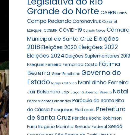
Legislativa do Rio
Grande do Norte
CAERN
Caicó
Campo Redondo
Coronavírus
Coronel
Câmara
COVID-19
Ezequiel
COSERN
Currais Novos
Eleições
Municipal de Santa Cruz
2018
Eleições 2022
Eleições 2020
Eleições 2024
Eleições Suplementares 2019
Fátima
Ezequiel Ferreira
Fernanda Costa
Governo do
Bezerra
Gean Paraibano
Estado
Ivanildinho Ferreira
Igreja Católica
Natal
Jair Bolsonaro
Japi
Jaçanã
Josemar Bezerra
Paróquia de Santa Rita
Padre Vicente Fernandes
Prefeitura
de Cássia
Pesquisas Eleitorais
de Santa Cruz
Robinson
Péricles Rocha
Seridó
Faria
Rogério Marinho
Senado Federal
São Bento do Trairi