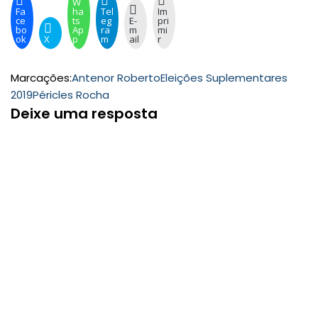
W
Fa
ha
Tel
Im
ce
ts
eg
E-
pri
bo
Ap
ra
m
mi
ok
X
p
m
ail
r
Marcações:
Antenor Roberto
Eleições Suplementares
2019
Péricles Rocha
Deixe uma resposta