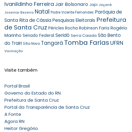
Ivanildinho Ferreira
Jair Bolsonaro
Japi
Jaçanã
Natal
Paróquia de
Padre Vicente Fernandes
Josemar Bezerra
Prefeitura
Santa Rita de Cássia
Pesquisas Eleitorais
de Santa Cruz
Rogério
Robinson Faria
Péricles Rocha
Marinho
Seridó
São Bento
Senado Federal
Serra Caiada
Tomba Farias
UFRN
Tangará
do Trairi
Sítio Novo
Vacinação
Visite também
Portal Brasil
Governo do Estado do RN
Prefeitura de Santa Cruz
Portal da Transparência de Santa Cruz
A Fonte
Agora RN
Heitor Gregório