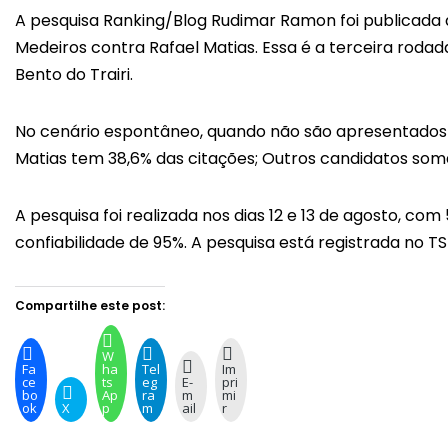
A pesquisa Ranking/Blog Rudimar Ramon foi publicada a
Medeiros contra Rafael Matias. Essa é a terceira rod
Bento do Trairi.
No cenário espontâneo, quando não são apresentados 
Matias tem 38,6% das citações; Outros candidatos so
A pesquisa foi realizada nos dias 12 e 13 de agosto, c
confiabilidade de 95%. A pesquisa está registrada no 
Compartilhe este post:
W
Fa
ha
Tel
Im
ce
ts
eg
E-
pri
bo
Ap
ra
m
mi
ok
X
p
m
ail
r