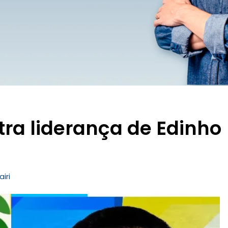
ra liderança de Edinho
airi