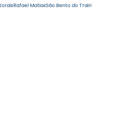
torais
Rafael Matias
São Bento do Trairi