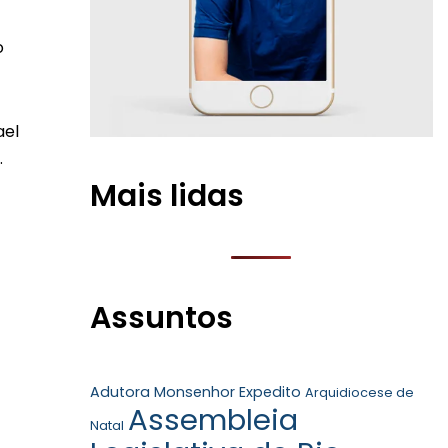
o
ael
.
Mais lidas
Assuntos
Adutora Monsenhor Expedito
Arquidiocese de
Assembleia
Natal