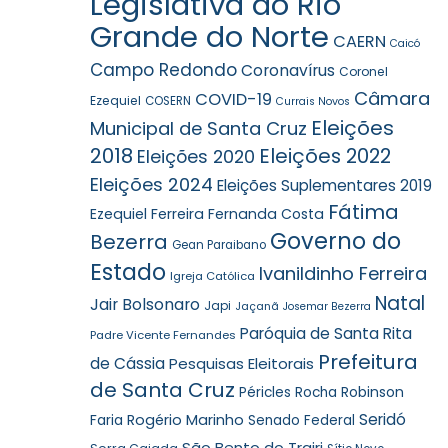
Legislativa do Rio
Grande do Norte
CAERN
Caicó
Campo Redondo
Coronavírus
Coronel
Câmara
COVID-19
Ezequiel
COSERN
Currais Novos
Eleições
Municipal de Santa Cruz
2018
Eleições 2022
Eleições 2020
Eleições 2024
Eleições Suplementares 2019
Fátima
Ezequiel Ferreira
Fernanda Costa
Governo do
Bezerra
Gean Paraibano
Estado
Ivanildinho Ferreira
Igreja Católica
Natal
Jair Bolsonaro
Japi
Jaçanã
Josemar Bezerra
Paróquia de Santa Rita
Padre Vicente Fernandes
Prefeitura
de Cássia
Pesquisas Eleitorais
de Santa Cruz
Robinson
Péricles Rocha
Seridó
Faria
Rogério Marinho
Senado Federal
São Bento do Trairi