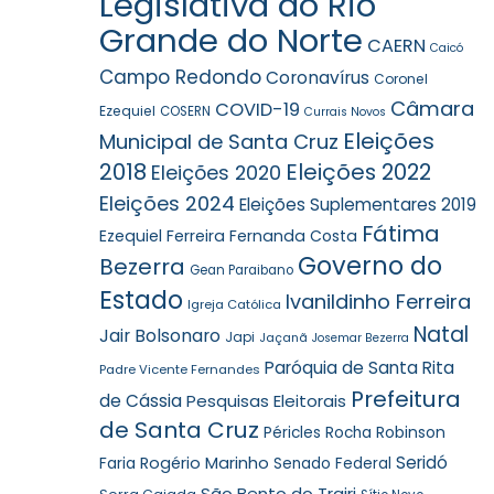
Legislativa do Rio
Grande do Norte
CAERN
Caicó
Campo Redondo
Coronavírus
Coronel
Câmara
COVID-19
Ezequiel
COSERN
Currais Novos
Eleições
Municipal de Santa Cruz
2018
Eleições 2022
Eleições 2020
Eleições 2024
Eleições Suplementares 2019
Fátima
Ezequiel Ferreira
Fernanda Costa
Governo do
Bezerra
Gean Paraibano
Estado
Ivanildinho Ferreira
Igreja Católica
Natal
Jair Bolsonaro
Japi
Jaçanã
Josemar Bezerra
Paróquia de Santa Rita
Padre Vicente Fernandes
Prefeitura
de Cássia
Pesquisas Eleitorais
de Santa Cruz
Robinson
Péricles Rocha
Seridó
Faria
Rogério Marinho
Senado Federal
São Bento do Trairi