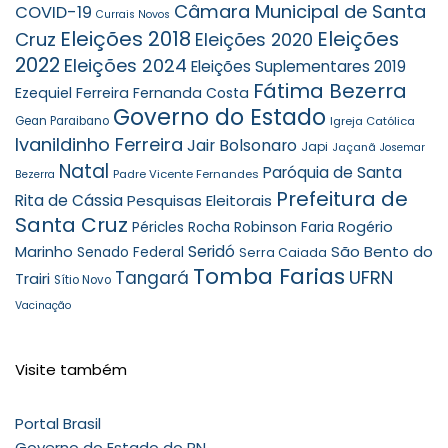
Câmara Municipal de Santa
COVID-19
Currais Novos
Eleições 2018
Eleições
Cruz
Eleições 2020
2022
Eleições 2024
Eleições Suplementares 2019
Fátima Bezerra
Ezequiel Ferreira
Fernanda Costa
Governo do Estado
Gean Paraibano
Igreja Católica
Ivanildinho Ferreira
Jair Bolsonaro
Japi
Jaçanã
Josemar
Natal
Paróquia de Santa
Padre Vicente Fernandes
Bezerra
Prefeitura de
Rita de Cássia
Pesquisas Eleitorais
Santa Cruz
Robinson Faria
Rogério
Péricles Rocha
Seridó
São Bento do
Marinho
Senado Federal
Serra Caiada
Tomba Farias
UFRN
Tangará
Trairi
Sítio Novo
Vacinação
Visite também
Portal Brasil
Governo do Estado do RN