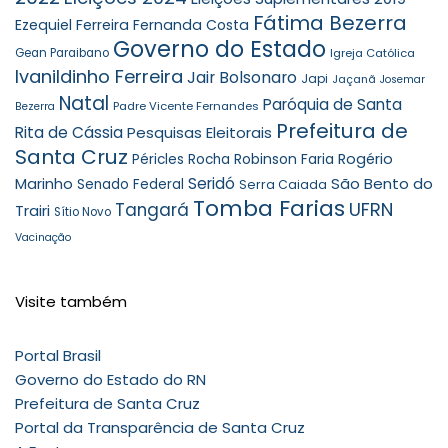
Fátima Bezerra
Ezequiel Ferreira
Fernanda Costa
Governo do Estado
Gean Paraibano
Igreja Católica
Ivanildinho Ferreira
Jair Bolsonaro
Japi
Jaçanã
Josemar
Natal
Paróquia de Santa
Padre Vicente Fernandes
Bezerra
Prefeitura de
Rita de Cássia
Pesquisas Eleitorais
Santa Cruz
Robinson Faria
Rogério
Péricles Rocha
Seridó
São Bento do
Marinho
Senado Federal
Serra Caiada
Tomba Farias
UFRN
Tangará
Trairi
Sítio Novo
Vacinação
Visite também
Portal Brasil
Governo do Estado do RN
Prefeitura de Santa Cruz
Portal da Transparência de Santa Cruz