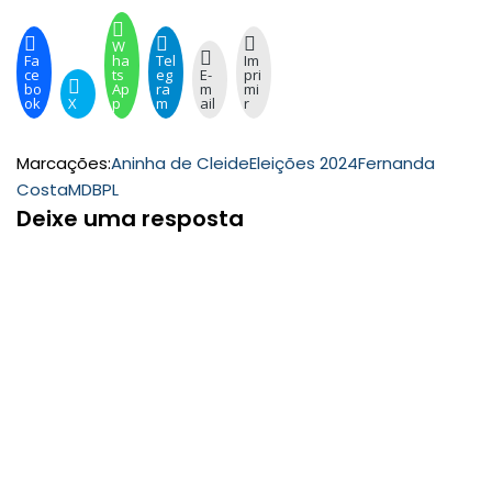
W
Fa
ha
Tel
Im
ce
ts
eg
E-
pri
bo
Ap
ra
m
mi
ok
X
p
m
ail
r
Marcações:
Aninha de Cleide
Eleições 2024
Fernanda
Costa
MDB
PL
Deixe uma resposta