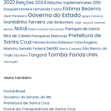
2022
Eleições 2024
Eleições Suplementares 2019
Fátima Bezerra
Ezequiel Ferreira
Fernanda Costa
Governo do Estado
Gean Paraibano
Igreja Católica
Ivanildinho Ferreira
Jair Bolsonaro
Japi
Jaçanã
Josemar
Natal
Paróquia de Santa
Padre Vicente Fernandes
Bezerra
Prefeitura de
Rita de Cássia
Pesquisas Eleitorais
Santa Cruz
Robinson Faria
Rogério
Péricles Rocha
Seridó
São Bento do
Marinho
Senado Federal
Serra Caiada
Tomba Farias
UFRN
Tangará
Trairi
Sítio Novo
Vacinação
Visite também
Portal Brasil
Governo do Estado do RN
Prefeitura de Santa Cruz
Portal da Transparência de Santa Cruz