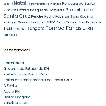
Natal
Paróquia de Santa
Padre Vicente Fernandes
Bezerra
Prefeitura de
Rita de Cássia
Pesquisas Eleitorais
Santa Cruz
Robinson Faria
Rogério
Péricles Rocha
Seridó
São Bento do
Marinho
Senado Federal
Serra Caiada
Tomba Farias
UFRN
Tangará
Trairi
Sítio Novo
Vacinação
Visite também
Portal Brasil
Governo do Estado do RN
Prefeitura de Santa Cruz
Portal da Transparência de Santa Cruz
A Fonte
Agora RN
Heitor Gregório
Jardilino News