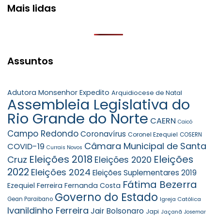
Mais lidas
Assuntos
Adutora Monsenhor Expedito
Arquidiocese de Natal
Assembleia Legislativa do
Rio Grande do Norte
CAERN
Caicó
Campo Redondo
Coronavírus
Coronel Ezequiel
COSERN
Câmara Municipal de Santa
COVID-19
Currais Novos
Eleições 2018
Eleições
Cruz
Eleições 2020
2022
Eleições 2024
Eleições Suplementares 2019
Fátima Bezerra
Ezequiel Ferreira
Fernanda Costa
Governo do Estado
Gean Paraibano
Igreja Católica
Ivanildinho Ferreira
Jair Bolsonaro
Japi
Jaçanã
Josemar