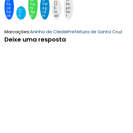
W
Fa
ha
Tel
Im
ce
ts
eg
E-
pri
bo
Ap
ra
m
mi
ok
X
p
m
ail
r
Marcações:
Aninha de Cleide
Prefeitura de Santa Cruz
Deixe uma resposta