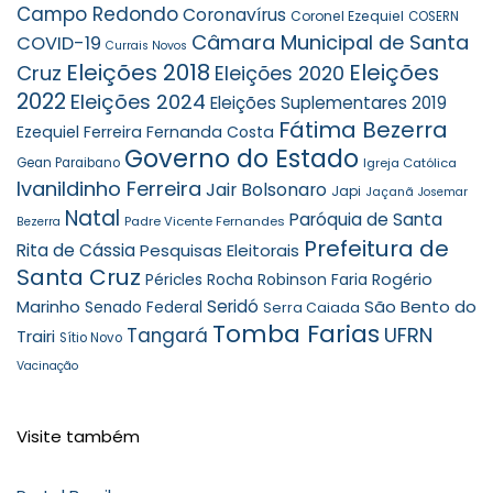
Campo Redondo
Coronavírus
Coronel Ezequiel
COSERN
Câmara Municipal de Santa
COVID-19
Currais Novos
Eleições 2018
Eleições
Cruz
Eleições 2020
2022
Eleições 2024
Eleições Suplementares 2019
Fátima Bezerra
Ezequiel Ferreira
Fernanda Costa
Governo do Estado
Gean Paraibano
Igreja Católica
Ivanildinho Ferreira
Jair Bolsonaro
Japi
Jaçanã
Josemar
Natal
Paróquia de Santa
Padre Vicente Fernandes
Bezerra
Prefeitura de
Rita de Cássia
Pesquisas Eleitorais
Santa Cruz
Robinson Faria
Rogério
Péricles Rocha
Seridó
São Bento do
Marinho
Senado Federal
Serra Caiada
Tomba Farias
UFRN
Tangará
Trairi
Sítio Novo
Vacinação
Visite também