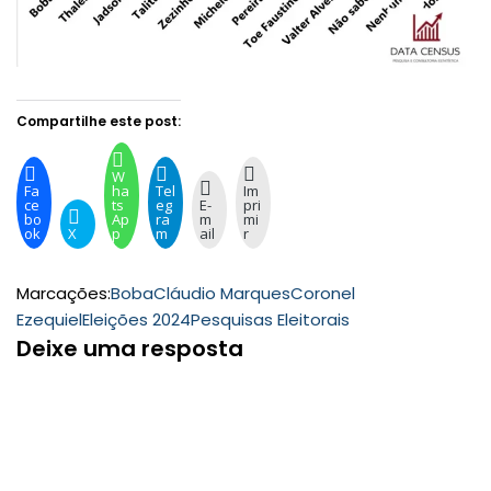
Compartilhe este post:
W
Fa
ha
Tel
Im
ce
ts
eg
E-
pri
bo
Ap
ra
m
mi
ok
X
p
m
ail
r
Marcações:
Boba
Cláudio Marques
Coronel
Ezequiel
Eleições 2024
Pesquisas Eleitorais
Deixe uma resposta