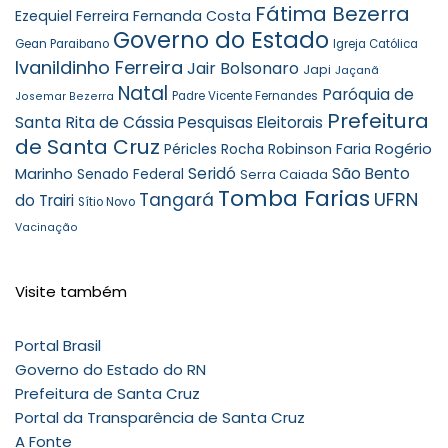
Fátima Bezerra
Ezequiel Ferreira
Fernanda Costa
Governo do Estado
Gean Paraibano
Igreja Católica
Ivanildinho Ferreira
Jair Bolsonaro
Japi
Jaçanã
Natal
Paróquia de
Padre Vicente Fernandes
Josemar Bezerra
Prefeitura
Santa Rita de Cássia
Pesquisas Eleitorais
de Santa Cruz
Rogério
Robinson Faria
Péricles Rocha
Marinho
Seridó
São Bento
Senado Federal
Serra Caiada
Tomba Farias
UFRN
Tangará
do Trairi
Sítio Novo
Vacinação
Visite também
Portal Brasil
Governo do Estado do RN
Prefeitura de Santa Cruz
Portal da Transparência de Santa Cruz
A Fonte