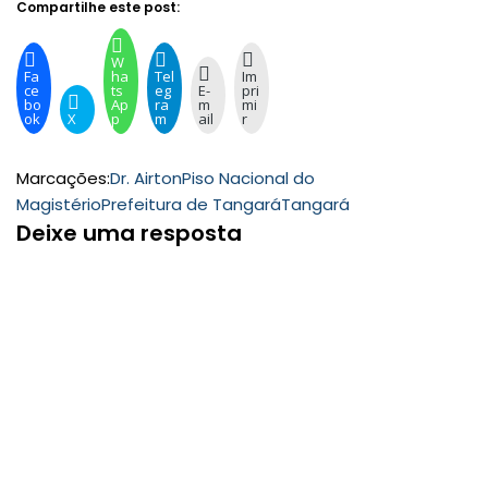
Compartilhe este post:
W
Fa
ha
Tel
Im
ce
ts
eg
E-
pri
bo
Ap
ra
m
mi
ok
X
p
m
ail
r
Marcações:
Dr. Airton
Piso Nacional do
Magistério
Prefeitura de Tangará
Tangará
Deixe uma resposta