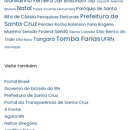
Ivanildinho Ferreira
Jair Bolsonaro
Japi
Jaçanã
Josemar
Natal
Paróquia de Santa
Padre Vicente Fernandes
Bezerra
Prefeitura de
Rita de Cássia
Pesquisas Eleitorais
Santa Cruz
Robinson Faria
Rogério
Péricles Rocha
Seridó
São Bento do
Marinho
Senado Federal
Serra Caiada
Tomba Farias
UFRN
Tangará
Trairi
Sítio Novo
Vacinação
Visite também
Portal Brasil
Governo do Estado do RN
Prefeitura de Santa Cruz
Portal da Transparência de Santa Cruz
A Fonte
Agora RN
Heitor Gregório