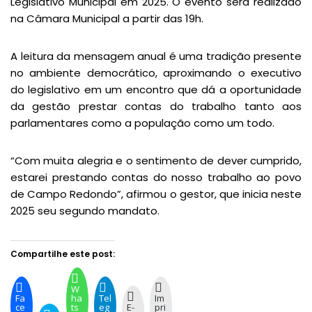
Legislativo Municipal em 2025. O evento será realizado
na Câmara Municipal a partir das 19h.
A leitura da mensagem anual é uma tradição presente
no ambiente democrático, aproximando o executivo
do legislativo em um encontro que dá a oportunidade
da gestão prestar contas do trabalho tanto aos
parlamentares como a população como um todo.
“Com muita alegria e o sentimento de dever cumprido,
estarei prestando contas do nosso trabalho ao povo
de Campo Redondo”, afirmou o gestor, que inicia neste
2025 seu segundo mandato.
Compartilhe este post:
W
Fa
ha
Tel
Im
ce
ts
eg
E-
pri