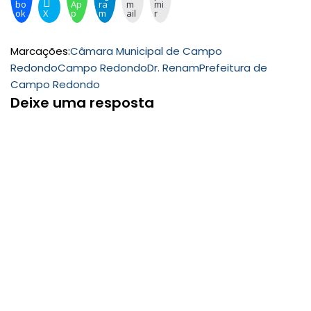
bo
Ap
ra
m
mi
ok
X
p
m
ail
r
Marcações:
Câmara Municipal de Campo
Redondo
Campo Redondo
Dr. Renam
Prefeitura de
Campo Redondo
Deixe uma resposta