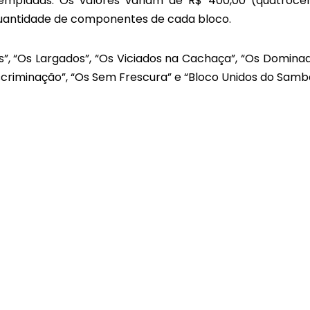
mpladas. Os valores variam de R$ 400,00 (quatroce
a quantidade de componentes de cada bloco.
”, “Os Largados”, “Os Viciados na Cachaça”, “Os Dominad
Discriminação”, “Os Sem Frescura” e “Bloco Unidos do Samb