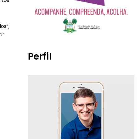
ntos
os”,
a”.
Perfil