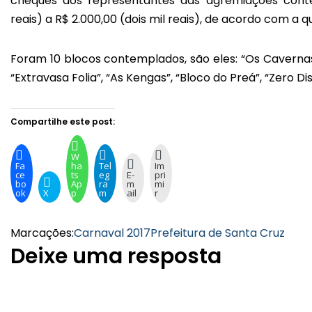
cheques aos representantes das agremiações conte
reais) a R$ 2.000,00 (dois mil reais), de acordo com 
Foram 10 blocos contemplados, são eles: “Os Cavernas
“Extravasa Folia”, “As Kengas”, “Bloco do Preá”, “Zero 
Compartilhe este post:
W
Fa
ha
Tel
Im
ce
ts
eg
E-
pri
bo
Ap
ra
m
mi
ok
X
p
m
ail
r
Marcações:
Carnaval 2017
Prefeitura de Santa Cruz
Deixe uma resposta