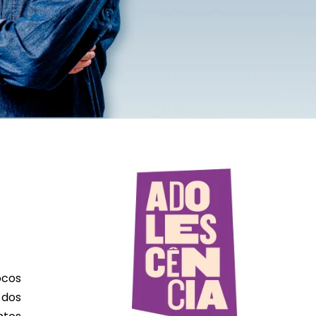
ocos
 dos