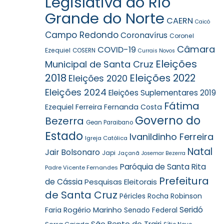
Legislativa do Rio
Grande do Norte
CAERN
Caicó
Campo Redondo
Coronavírus
Coronel
Câmara
COVID-19
Ezequiel
COSERN
Currais Novos
Eleições
Municipal de Santa Cruz
2018
Eleições 2022
Eleições 2020
Eleições 2024
Eleições Suplementares 2019
Fátima
Ezequiel Ferreira
Fernanda Costa
Governo do
Bezerra
Gean Paraibano
Estado
Ivanildinho Ferreira
Igreja Católica
Natal
Jair Bolsonaro
Japi
Jaçanã
Josemar Bezerra
Paróquia de Santa Rita
Padre Vicente Fernandes
Prefeitura
de Cássia
Pesquisas Eleitorais
de Santa Cruz
Robinson
Péricles Rocha
Seridó
Faria
Rogério Marinho
Senado Federal
São Bento do Trairi