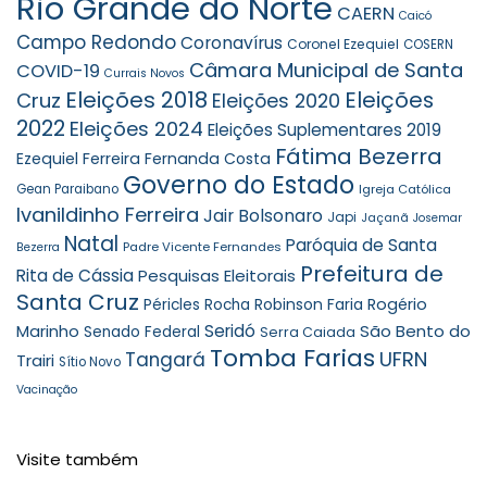
Rio Grande do Norte
CAERN
Caicó
Campo Redondo
Coronavírus
Coronel Ezequiel
COSERN
Câmara Municipal de Santa
COVID-19
Currais Novos
Eleições 2018
Eleições
Cruz
Eleições 2020
2022
Eleições 2024
Eleições Suplementares 2019
Fátima Bezerra
Ezequiel Ferreira
Fernanda Costa
Governo do Estado
Gean Paraibano
Igreja Católica
Ivanildinho Ferreira
Jair Bolsonaro
Japi
Jaçanã
Josemar
Natal
Paróquia de Santa
Padre Vicente Fernandes
Bezerra
Prefeitura de
Rita de Cássia
Pesquisas Eleitorais
Santa Cruz
Robinson Faria
Rogério
Péricles Rocha
Seridó
São Bento do
Marinho
Senado Federal
Serra Caiada
Tomba Farias
UFRN
Tangará
Trairi
Sítio Novo
Vacinação
Visite também