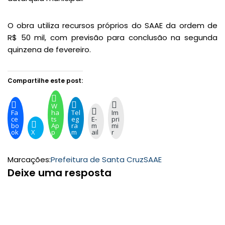
O obra utiliza recursos próprios do SAAE da ordem de
R$ 50 mil, com previsão para conclusão na segunda
quinzena de fevereiro.
Compartilhe este post:
W
Fa
ha
Tel
Im
ce
ts
eg
E-
pri
bo
Ap
ra
m
mi
ok
X
p
m
ail
r
Marcações:
Prefeitura de Santa Cruz
SAAE
Deixe uma resposta