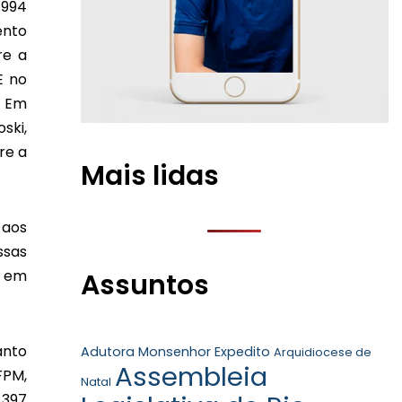
.994
ento
re a
E no
. Em
ski,
re a
Mais lidas
 aos
ssas
o em
Assuntos
anto
Adutora Monsenhor Expedito
Arquidiocese de
Assembleia
FPM,
Natal
 397