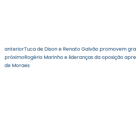
anterior
Tuca de Dison e Renato Galvão promovem gr
próximo
Rogério Marinho e lideranças da oposição ap
de Moraes