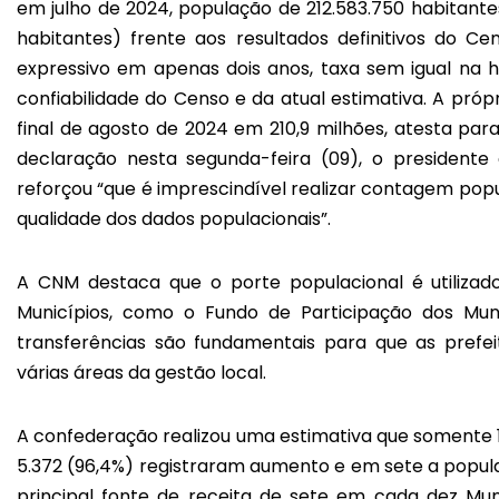
em julho de 2024, população de 212.583.750 habitant
habitantes) frente aos resultados definitivos do 
expressivo em apenas dois anos, taxa sem igual na hi
confiabilidade do Censo e da atual estimativa. A pró
final de agosto de 2024 em 210,9 milhões, atesta pa
declaração nesta segunda-feira (09), o presidente 
reforçou “que é imprescindível realizar contagem popu
qualidade dos dados populacionais”.
A CNM destaca que o porte populacional é utilizad
Municípios, como o Fundo de Participação dos Mun
transferências são fundamentais para que as prefe
várias áreas da gestão local.
A confederação realizou uma estimativa que somente 
5.372 (96,4%) registraram aumento e em sete a popul
principal fonte de receita de sete em cada dez Muni