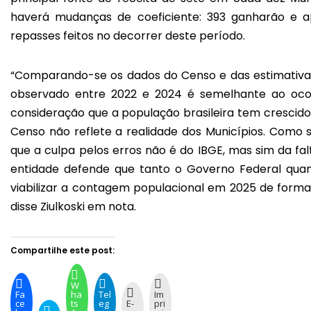
haverá mudanças de coeficiente: 393 ganharão e a
repasses feitos no decorrer deste período.
“Comparando-se os dados do Censo e das estimativas
observado entre 2022 e 2024 é semelhante ao oco
consideração que a população brasileira tem crescid
Censo não reflete a realidade dos Municípios. Como 
que a culpa pelos erros não é do IBGE, mas sim da fa
entidade defende que tanto o Governo Federal qua
viabilizar a contagem populacional em 2025 de forma a
disse Ziulkoski em nota.
Compartilhe este post:
W
Fa
ha
Tel
Im
ce
ts
eg
E-
pri