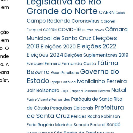
Legislativa do Rio
o em
Grande do Norte
CAERN
Caicó
Campo Redondo
Coronavírus
Coronel
Câmara
COVID-19
Ezequiel
COSERN
Currais Novos
ação
Eleições
Municipal de Santa Cruz
o em
2018
Eleições 2022
Eleições 2020
o. O
Eleições 2024
Eleições Suplementares 2019
ende
Fátima
Ezequiel Ferreira
Fernanda Costa
o. A
Governo do
Bezerra
para
Gean Paraibano
Estado
ís”,
Ivanildinho Ferreira
Igreja Católica
Natal
Jair Bolsonaro
Japi
Jaçanã
Josemar Bezerra
Paróquia de Santa Rita
Padre Vicente Fernandes
Prefeitura
de Cássia
Pesquisas Eleitorais
de Santa Cruz
Robinson
Péricles Rocha
Seridó
Faria
Rogério Marinho
Senado Federal
São Bento do Trairi