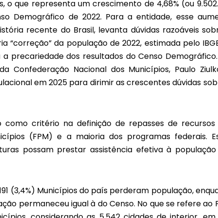
es, o que representa um crescimento de 4,68% (ou 9.502
Censo Demográfico de 2022. Para a entidade, esse aum
stória recente do Brasil, levanta dúvidas razoáveis sob
pria “correção” da população de 2022, estimada pelo IBG
ra a precariedade dos resultados do Censo Demográfico
da Confederação Nacional dos Municípios, Paulo Ziulko
lacional em 2025 para dirimir as crescentes dúvidas sob
o como critério na definição de repasses de recursos
icípios (FPM) e a maioria dos programas federais. E
ituras possam prestar assistência efetiva à populaçã
191 (3,4%) Municípios do país perderam população, enqu
ação permaneceu igual à do Censo. No que se refere ao 
cípios, considerando as 5.542 cidades de interior, em