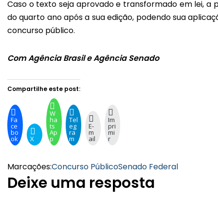
Caso o texto seja aprovado e transformado em lei, a p
do quarto ano após a sua edição, podendo sua aplicaç
concurso público.
Com Agência Brasil e Agência Senado
Compartilhe este post:
W
Fa
ha
Tel
Im
ce
ts
eg
E-
pri
bo
Ap
ra
m
mi
ok
X
p
m
ail
r
Marcações:
Concurso Público
Senado Federal
Deixe uma resposta