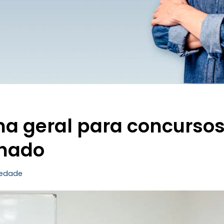
a geral para concurso
enado
iedade