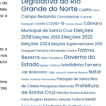
Legislativa do Rio
o da
Grande do Norte
 Não
CAERN
Caicó
os a
Campo Redondo
Coronavírus
Coronel
Câmara
COVID-19
Ezequiel
COSERN
Currais Novos
Eleições
Municipal de Santa Cruz
2018
Eleições 2022
Eleições 2020
Eleições 2024
Eleições Suplementares 2019
ão a
Fátima
Ezequiel Ferreira
Fernanda Costa
 nos
Governo do
Bezerra
Gean Paraibano
acto
Estado
Ivanildinho Ferreira
Igreja Católica
Natal
Jair Bolsonaro
Japi
Jaçanã
Josemar Bezerra
Paróquia de Santa Rita
Padre Vicente Fernandes
tima
Prefeitura
de Cássia
Pesquisas Eleitorais
nia,
de Santa Cruz
Robinson
Péricles Rocha
Seridó
Faria
Rogério Marinho
Senado Federal
São Bento do Trairi