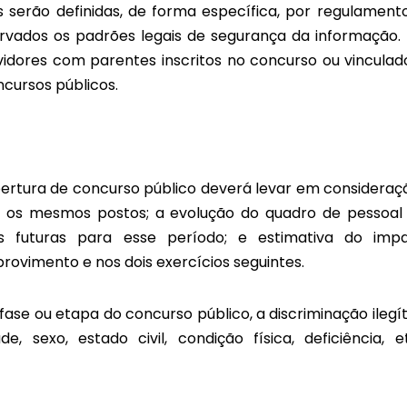
s serão definidas, de forma específica, por regulament
ervados os padrões legais de segurança da informação.
idores com parentes inscritos no concurso ou vinculad
cursos públicos.
bertura de concurso público deverá levar em consideraç
ara os mesmos postos; a evolução do quadro de pessoal
s futuras para esse período; e estimativa do imp
rovimento e nos dois exercícios seguintes.
ase ou etapa do concurso público, a discriminação ilegí
exo, estado civil, condição física, deficiência, et