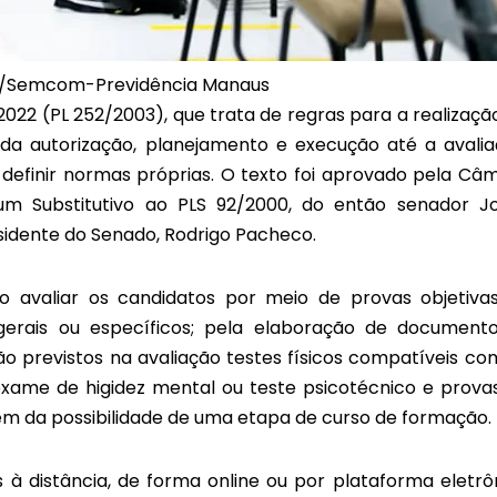
s/Semcom-Previdência Manaus
2022 (PL 252/2003), que trata de regras para a realizaçã
da autorização, planejamento e execução até a avalia
definir normas próprias. O texto foi aprovado pela Câ
m Substitutivo ao PLS 92/2000, do então senador J
sidente do Senado, Rodrigo Pacheco.
o avaliar os candidatos por meio de provas objetiva
 gerais ou específicos; pela elaboração de document
o previstos na avaliação testes físicos compatíveis co
, exame de higidez mental ou teste psicotécnico e prova
, além da possibilidade de uma etapa de curso de formação.
s à distância, de forma online ou por plataforma eletrô