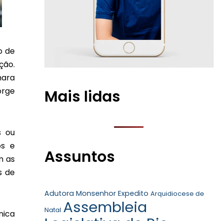
o de
ção.
mara
orge
Mais lidas
s ou
os e
Assuntos
m as
s de
Adutora Monsenhor Expedito
Arquidiocese de
Assembleia
Natal
nica