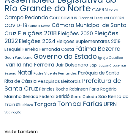
Rio Grande do Norte
CAERN
Caicó
Campo Redondo
Coronavírus
Coronel Ezequiel
COSERN
Câmara Municipal de Santa
COVID-19
Currais Novos
Eleições 2018
Eleições
Cruz
Eleições 2020
2022
Eleições 2024
Eleições Suplementares 2019
Fátima Bezerra
Ezequiel Ferreira
Fernanda Costa
Governo do Estado
Gean Paraibano
Igreja Católica
Ivanildinho Ferreira
Jair Bolsonaro
Japi
Jaçanã
Josemar
Natal
Paróquia de Santa
Padre Vicente Fernandes
Bezerra
Prefeitura de
Rita de Cássia
Pesquisas Eleitorais
Santa Cruz
Robinson Faria
Rogério
Péricles Rocha
Seridó
São Bento do
Marinho
Senado Federal
Serra Caiada
Tomba Farias
UFRN
Tangará
Trairi
Sítio Novo
Vacinação
Visite também