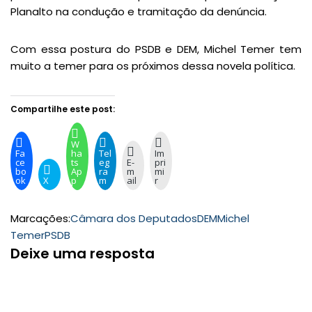
Planalto na condução e tramitação da denúncia.
Com essa postura do PSDB e DEM, Michel Temer tem
muito a temer para os próximos dessa novela política.
Compartilhe este post:
W
Fa
ha
Tel
Im
ce
ts
eg
E-
pri
bo
Ap
ra
m
mi
ok
X
p
m
ail
r
Marcações:
Câmara dos Deputados
DEM
Michel
Temer
PSDB
Deixe uma resposta