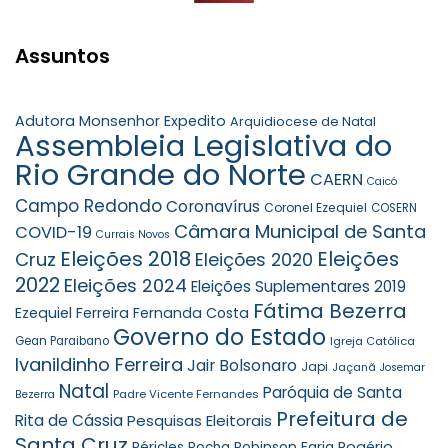
Assuntos
Adutora Monsenhor Expedito
Arquidiocese de Natal
Assembleia Legislativa do
Rio Grande do Norte
CAERN
Caicó
Campo Redondo
Coronavírus
Coronel Ezequiel
COSERN
Câmara Municipal de Santa
COVID-19
Currais Novos
Eleições 2018
Eleições
Cruz
Eleições 2020
2022
Eleições 2024
Eleições Suplementares 2019
Fátima Bezerra
Ezequiel Ferreira
Fernanda Costa
Governo do Estado
Gean Paraibano
Igreja Católica
Ivanildinho Ferreira
Jair Bolsonaro
Japi
Jaçanã
Josemar
Natal
Paróquia de Santa
Padre Vicente Fernandes
Bezerra
Prefeitura de
Rita de Cássia
Pesquisas Eleitorais
Santa Cruz
Robinson Faria
Rogério
Péricles Rocha