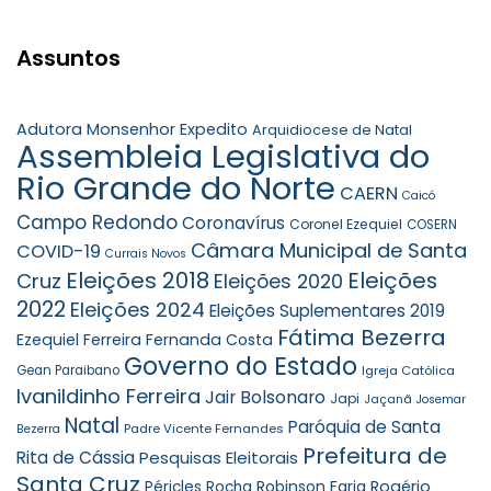
Assuntos
Adutora Monsenhor Expedito
Arquidiocese de Natal
Assembleia Legislativa do
Rio Grande do Norte
CAERN
Caicó
Campo Redondo
Coronavírus
Coronel Ezequiel
COSERN
Câmara Municipal de Santa
COVID-19
Currais Novos
Eleições 2018
Eleições
Cruz
Eleições 2020
2022
Eleições 2024
Eleições Suplementares 2019
Fátima Bezerra
Ezequiel Ferreira
Fernanda Costa
Governo do Estado
Gean Paraibano
Igreja Católica
Ivanildinho Ferreira
Jair Bolsonaro
Japi
Jaçanã
Josemar
Natal
Paróquia de Santa
Padre Vicente Fernandes
Bezerra
Prefeitura de
Rita de Cássia
Pesquisas Eleitorais
Santa Cruz
Robinson Faria
Rogério
Péricles Rocha