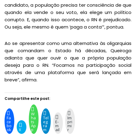
candidato, a população precisa ter consciência de que
quando ela vende o seu voto, ela elege um político
corrupto. E, quando isso acontece, o RN é prejudicado.
Ou seja, ele mesmo é quem ‘paga a conta’”, pontua.
Ao se apresentar como uma alternativa às oligarquias
que comandam o Estado há décadas, Queiroga
adianta que quer ouvir o que a própria população
deseja para o RN. “Focamos na participação social
através de uma plataforma que será lançada em
breve”, afirma.
Compartilhe este post:
W
Fa
ha
Tel
Im
ce
ts
eg
E-
pri
bo
Ap
ra
m
mi
ok
X
p
m
ail
r