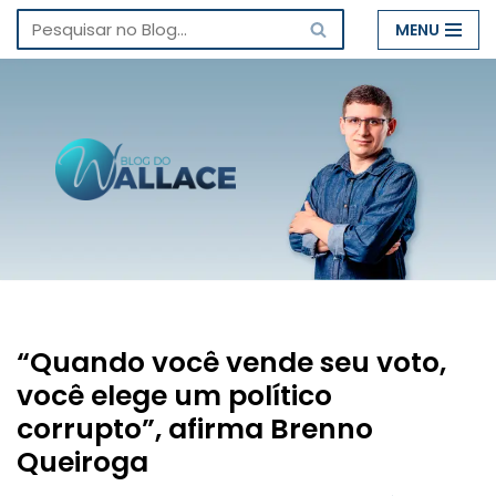
MENU
Pular
para
o
conteúdo
“Quando você vende seu voto,
você elege um político
corrupto”, afirma Brenno
Queiroga