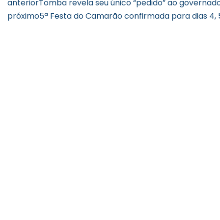
anterior
Tomba revela seu único “pedido” ao governado
próximo
5ª Festa do Camarão confirmada para dias 4, 