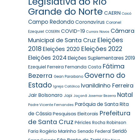
Legislativa do Rio
Grande do Norte
CAERN
Caicó
Campo Redondo
Coronavírus
Coronel
Câmara
COVID-19
Ezequiel
COSERN
Currais Novos
Eleições
Municipal de Santa Cruz
2018
Eleições 2022
Eleições 2020
Eleições 2024
Eleições Suplementares 2019
Fátima
Ezequiel Ferreira
Fernanda Costa
Governo do
Bezerra
Gean Paraibano
Estado
Ivanildinho Ferreira
Igreja Católica
Natal
Jair Bolsonaro
Japi
Jaçanã
Josemar Bezerra
Paróquia de Santa Rita
Padre Vicente Fernandes
Prefeitura
de Cássia
Pesquisas Eleitorais
de Santa Cruz
Robinson
Péricles Rocha
Seridó
Faria
Rogério Marinho
Senado Federal
São Bento do Trairi