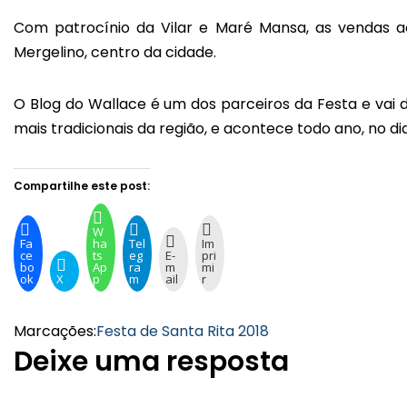
Com patrocínio da Vilar e Maré Mansa, as vendas a
Mergelino, centro da cidade.
O Blog do Wallace é um dos parceiros da Festa e vai 
mais tradicionais da região, e acontece todo ano, no dia
Compartilhe este post:
W
Fa
ha
Tel
Im
ce
ts
eg
E-
pri
bo
Ap
ra
m
mi
ok
X
p
m
ail
r
Marcações:
Festa de Santa Rita 2018
Deixe uma resposta