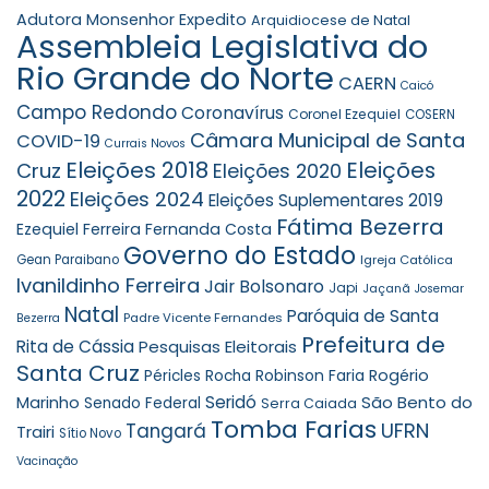
Adutora Monsenhor Expedito
Arquidiocese de Natal
Assembleia Legislativa do
Rio Grande do Norte
CAERN
Caicó
Campo Redondo
Coronavírus
Coronel Ezequiel
COSERN
Câmara Municipal de Santa
COVID-19
Currais Novos
Eleições 2018
Eleições
Cruz
Eleições 2020
2022
Eleições 2024
Eleições Suplementares 2019
Fátima Bezerra
Ezequiel Ferreira
Fernanda Costa
Governo do Estado
Gean Paraibano
Igreja Católica
Ivanildinho Ferreira
Jair Bolsonaro
Japi
Jaçanã
Josemar
Natal
Paróquia de Santa
Padre Vicente Fernandes
Bezerra
Prefeitura de
Rita de Cássia
Pesquisas Eleitorais
Santa Cruz
Robinson Faria
Rogério
Péricles Rocha
Seridó
São Bento do
Marinho
Senado Federal
Serra Caiada
Tomba Farias
UFRN
Tangará
Trairi
Sítio Novo
Vacinação