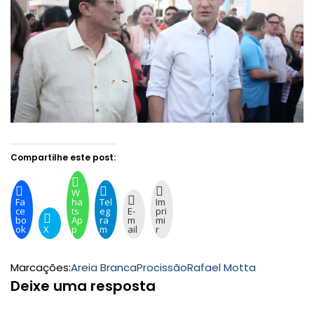
Compartilhe este post:
W
Fa
ha
Tel
Im
ce
ts
eg
E-
pri
bo
Ap
ra
m
mi
ok
X
p
m
ail
r
Marcações:
Areia Branca
Procissão
Rafael Motta
Deixe uma resposta