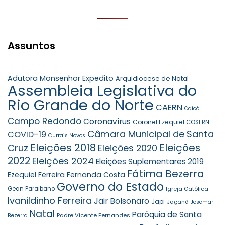
Assuntos
Adutora Monsenhor Expedito
Arquidiocese de Natal
Assembleia Legislativa do
Rio Grande do Norte
CAERN
Caicó
Campo Redondo
Coronavírus
Coronel Ezequiel
COSERN
Câmara Municipal de Santa
COVID-19
Currais Novos
Eleições 2018
Eleições
Cruz
Eleições 2020
2022
Eleições 2024
Eleições Suplementares 2019
Fátima Bezerra
Ezequiel Ferreira
Fernanda Costa
Governo do Estado
Gean Paraibano
Igreja Católica
Ivanildinho Ferreira
Jair Bolsonaro
Japi
Jaçanã
Josemar
Natal
Paróquia de Santa
Padre Vicente Fernandes
Bezerra