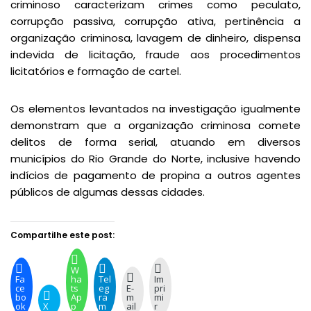
criminoso caracterizam crimes como peculato,
corrupção passiva, corrupção ativa, pertinência a
organização criminosa, lavagem de dinheiro, dispensa
indevida de licitação, fraude aos procedimentos
licitatórios e formação de cartel.
Os elementos levantados na investigação igualmente
demonstram que a organização criminosa comete
delitos de forma serial, atuando em diversos
municípios do Rio Grande do Norte, inclusive havendo
indícios de pagamento de propina a outros agentes
públicos de algumas dessas cidades.
Compartilhe este post:
W
Fa
ha
Tel
Im
ce
ts
eg
E-
pri
bo
Ap
ra
m
mi
ok
X
p
m
ail
r