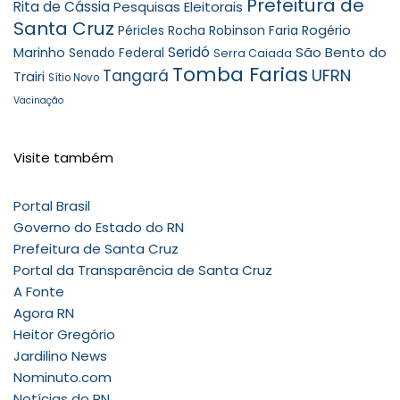
Prefeitura de
Rita de Cássia
Pesquisas Eleitorais
Santa Cruz
Robinson Faria
Rogério
Péricles Rocha
Seridó
São Bento do
Marinho
Senado Federal
Serra Caiada
Tomba Farias
UFRN
Tangará
Trairi
Sítio Novo
Vacinação
Visite também
Portal Brasil
Governo do Estado do RN
Prefeitura de Santa Cruz
Portal da Transparência de Santa Cruz
A Fonte
Agora RN
Heitor Gregório
Jardilino News
Nominuto.com
Notícias do RN