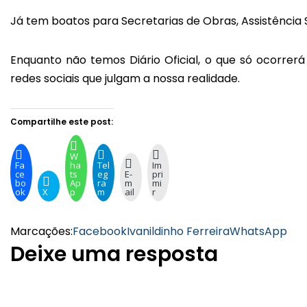
Já tem boatos para Secretarias de Obras, Assistência S
Enquanto não temos Diário Oficial, o que só ocorrer
redes sociais que julgam a nossa realidade.
Compartilhe este post:
W
Fa
ha
Tel
Im
ce
ts
eg
E-
pri
bo
Ap
ra
m
mi
ok
X
p
m
ail
r
Marcações:
Facebook
Ivanildinho Ferreira
WhatsApp
Deixe uma resposta