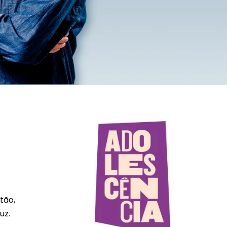
tão,
uz.