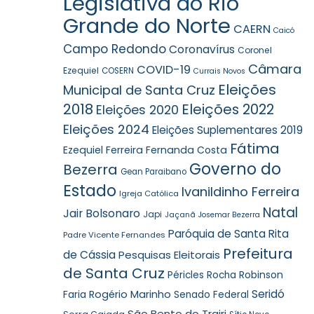
Legislativa do Rio
Grande do Norte
CAERN
Caicó
Campo Redondo
Coronavírus
Coronel
Câmara
COVID-19
Ezequiel
COSERN
Currais Novos
Eleições
Municipal de Santa Cruz
2018
Eleições 2022
Eleições 2020
Eleições 2024
Eleições Suplementares 2019
Fátima
Ezequiel Ferreira
Fernanda Costa
Governo do
Bezerra
Gean Paraibano
Estado
Ivanildinho Ferreira
Igreja Católica
Natal
Jair Bolsonaro
Japi
Jaçanã
Josemar Bezerra
Paróquia de Santa Rita
Padre Vicente Fernandes
Prefeitura
de Cássia
Pesquisas Eleitorais
de Santa Cruz
Robinson
Péricles Rocha
Seridó
Faria
Rogério Marinho
Senado Federal
São Bento do Trairi