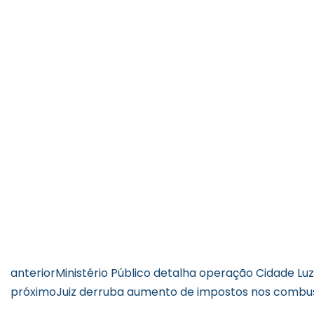
anterior
Ministério Público detalha operação Cidade Luz
próximo
Juiz derruba aumento de impostos nos combus