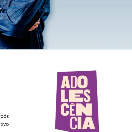
após
tivo