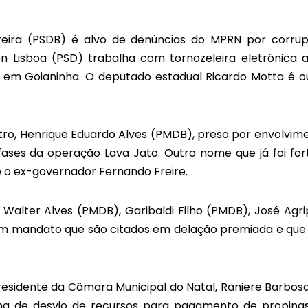
erreira (PSDB) é alvo de denúncias do MPRN por corru
n Lisboa (PSD) trabalha com tornozeleira eletrônica 
 em Goianinha. O deputado estadual Ricardo Motta é o
ro, Henrique Eduardo Alves (PMDB), preso por envolvim
ases da operação Lava Jato. Outro nome que já foi for
 o ex-governador Fernando Freire.
Walter Alves (PMDB), Garibaldi Filho (PMDB), José Agri
com mandato que são citados em delação premiada e que
presidente da Câmara Municipal do Natal, Raniere Barbosa,
a de desvio de recursos para pagamento de propina