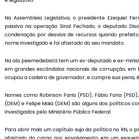
e legislativo.
Na Assembleia Legislativa, o presidente Ezequiel F
passiva na operação Sinal Fechado, o deputado Diso
condenação por desvios de recursos quando prefeito
nome investigado e foi afastado do seu mandato.
Na ala peemedebista tem um ex-deputado e ex-minist
em grandes escândalos nacionais de corrupção, em f
ocupou a cadeira de governador, e cumpre sua pena, é
Nomes como Robinson Faria (PSD), Fábio Faria (PSD), 
(DEM) e Felipe Maia (DEM) são alguns dos políticos 
investigados pelo Ministério Público Federal.
Para abrir mais um capítulo sujo da política no RN, o 
afastado do cargo por envolvimento em um esquem