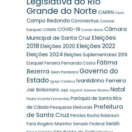
Legislativa do Rio
Grande do Norte
CAERN
Caicó
Campo Redondo
Coronavírus
Coronel
Câmara
COVID-19
Ezequiel
COSERN
Currais Novos
Eleições
Municipal de Santa Cruz
2018
Eleições 2022
Eleições 2020
Eleições 2024
Eleições Suplementares 2019
Fátima
Ezequiel Ferreira
Fernanda Costa
Governo do
Bezerra
Gean Paraibano
Estado
Ivanildinho Ferreira
Igreja Católica
Natal
Jair Bolsonaro
Japi
Jaçanã
Josemar Bezerra
Paróquia de Santa Rita
Padre Vicente Fernandes
Prefeitura
de Cássia
Pesquisas Eleitorais
de Santa Cruz
Robinson
Péricles Rocha
Seridó
Faria
Rogério Marinho
Senado Federal
São Bento do Trairi