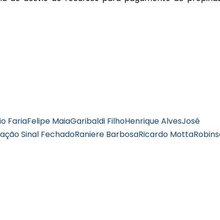
io Faria
Felipe Maia
Garibaldi Filho
Henrique Alves
José
ação Sinal Fechado
Raniere Barbosa
Ricardo Motta
Robins