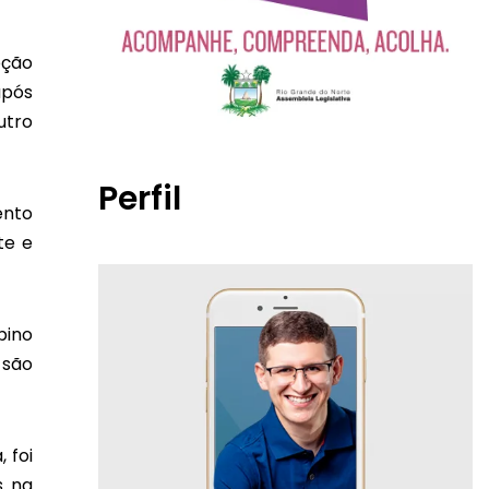
pção
após
utro
Perfil
ento
te e
pino
 são
 foi
s na