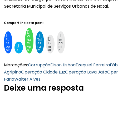
Secretaria Municipal de Serviços Urbanos de Natal.
Compartilhe este post:
W
Fa
ha
Tel
Im
ce
ts
eg
E-
pri
bo
Ap
ra
m
mi
ok
X
p
m
ail
r
Marcações:
Corrupção
Dison Lisboa
Ezequiel Ferreira
Fáb
Agripino
Operação Cidade Luz
Operação Lava Jato
Oper
Faria
Walter Alves
Deixe uma resposta