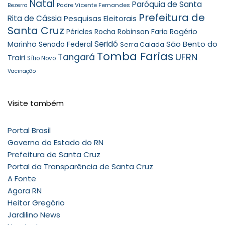
Natal
Paróquia de Santa
Padre Vicente Fernandes
Bezerra
Prefeitura de
Rita de Cássia
Pesquisas Eleitorais
Santa Cruz
Robinson Faria
Rogério
Péricles Rocha
Seridó
São Bento do
Marinho
Senado Federal
Serra Caiada
Tomba Farias
UFRN
Tangará
Trairi
Sítio Novo
Vacinação
Visite também
Portal Brasil
Governo do Estado do RN
Prefeitura de Santa Cruz
Portal da Transparência de Santa Cruz
A Fonte
Agora RN
Heitor Gregório
Jardilino News