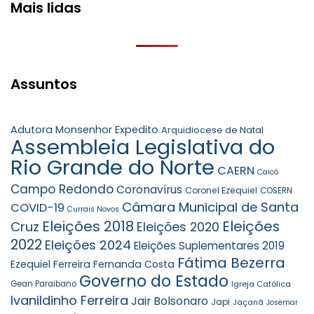
Mais lidas
Assuntos
Adutora Monsenhor Expedito
Arquidiocese de Natal
Assembleia Legislativa do
Rio Grande do Norte
CAERN
Caicó
Campo Redondo
Coronavírus
Coronel Ezequiel
COSERN
Câmara Municipal de Santa
COVID-19
Currais Novos
Eleições 2018
Eleições
Cruz
Eleições 2020
2022
Eleições 2024
Eleições Suplementares 2019
Fátima Bezerra
Ezequiel Ferreira
Fernanda Costa
Governo do Estado
Gean Paraibano
Igreja Católica
Ivanildinho Ferreira
Jair Bolsonaro
Japi
Jaçanã
Josemar