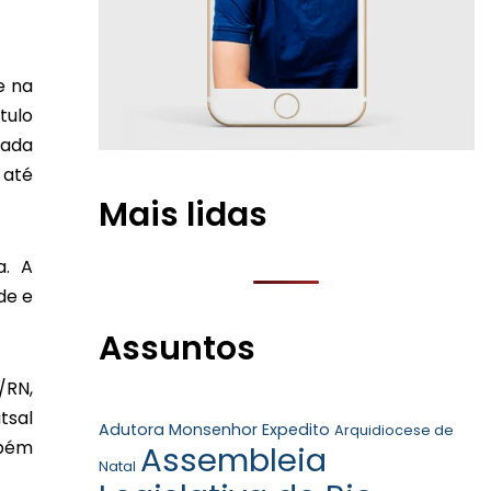
e na
tulo
zada
 até
Mais lidas
a. A
de e
Assuntos
/RN,
tsal
Adutora Monsenhor Expedito
Arquidiocese de
mbém
Assembleia
Natal