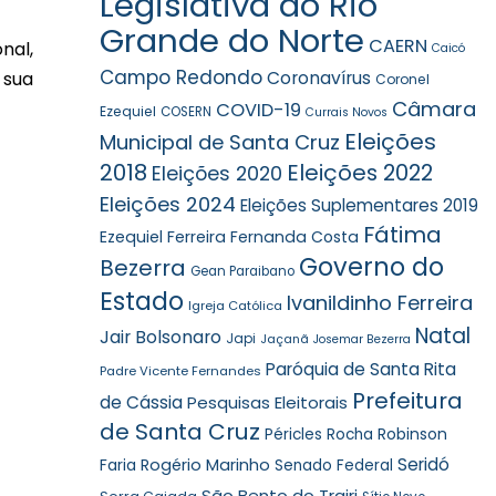
Legislativa do Rio
Grande do Norte
CAERN
nal,
Caicó
Campo Redondo
Coronavírus
 sua
Coronel
Câmara
COVID-19
Ezequiel
COSERN
Currais Novos
Eleições
Municipal de Santa Cruz
2018
Eleições 2022
Eleições 2020
Eleições 2024
Eleições Suplementares 2019
Fátima
Ezequiel Ferreira
Fernanda Costa
Governo do
Bezerra
Gean Paraibano
Estado
Ivanildinho Ferreira
Igreja Católica
Natal
Jair Bolsonaro
Japi
Jaçanã
Josemar Bezerra
Paróquia de Santa Rita
Padre Vicente Fernandes
Prefeitura
de Cássia
Pesquisas Eleitorais
de Santa Cruz
Robinson
Péricles Rocha
Seridó
Faria
Rogério Marinho
Senado Federal
São Bento do Trairi