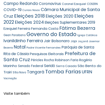
Campo Redondo
Coronavírus
Coronel Ezequiel
COSERN
Câmara Municipal de Santa
COVID-19
Currais Novos
Eleições 2018
Eleições
Cruz
Eleições 2020
2022
Eleições 2024
Eleições Suplementares 2019
Fátima Bezerra
Ezequiel Ferreira
Fernanda Costa
Governo do Estado
Gean Paraibano
Igreja Católica
Ivanildinho Ferreira
Jair Bolsonaro
Japi
Jaçanã
Josemar
Natal
Paróquia de Santa
Padre Vicente Fernandes
Bezerra
Prefeitura de
Rita de Cássia
Pesquisas Eleitorais
Santa Cruz
Robinson Faria
Rogério
Péricles Rocha
Seridó
São Bento do
Marinho
Senado Federal
Serra Caiada
Tomba Farias
UFRN
Tangará
Trairi
Sítio Novo
Vacinação
Visite também