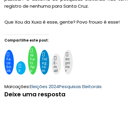
registro de nenhuma para Santa Cruz.
Que Xou da Xuxa é esse, gente? Povo frouxo é esse!
Compartilhe este post:
W
Fa
ha
Tel
Im
ce
ts
eg
E-
pri
bo
Ap
ra
m
mi
ok
X
p
m
ail
r
Marcações:
Eleições 2024
Pesquisas Eleitorais
Deixe uma resposta