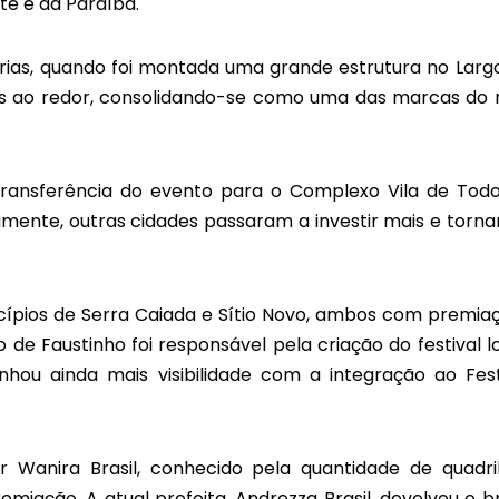
te e da Paraíba.
rias, quando foi montada uma grande estrutura no Larg
as ao redor, consolidando-se como uma das marcas do
transferência do evento para o Complexo Vila de Todo
amente, outras cidades passaram a investir mais e torn
icípios de Serra Caiada e Sítio Novo, ambos com premia
de Faustinho foi responsável pela criação do festival lo
hou ainda mais visibilidade com a integração ao Fest
or Wanira Brasil, conhecido pela quantidade de quadri
miação. A atual prefeita, Andrezza Brasil, devolveu o br