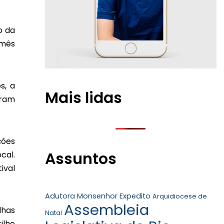
o da
 mês
s, a
Mais lidas
aram
ções
Assuntos
cal.
ival
Adutora Monsenhor Expedito
Arquidiocese de
Assembleia
lhas
Natal
ilho