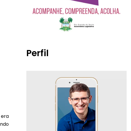
Perfil
 era
indo