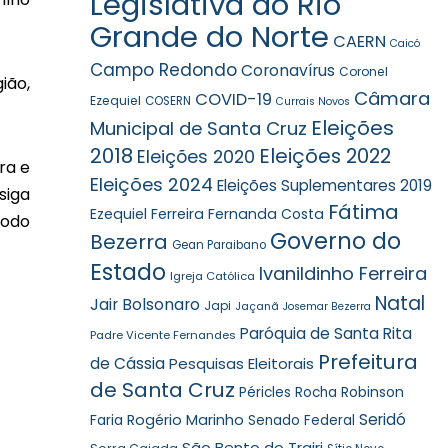
Legislativa do Rio
Grande do Norte
CAERN
Caicó
Campo Redondo
Coronavírus
Coronel
ião,
Câmara
COVID-19
Ezequiel
COSERN
Currais Novos
Eleições
Municipal de Santa Cruz
2018
Eleições 2022
Eleições 2020
ra e
Eleições 2024
Eleições Suplementares 2019
siga
Fátima
Ezequiel Ferreira
Fernanda Costa
íodo
Governo do
Bezerra
Gean Paraibano
Estado
Ivanildinho Ferreira
Igreja Católica
Natal
Jair Bolsonaro
Japi
Jaçanã
Josemar Bezerra
Paróquia de Santa Rita
Padre Vicente Fernandes
Prefeitura
de Cássia
Pesquisas Eleitorais
de Santa Cruz
Robinson
Péricles Rocha
Seridó
Faria
Rogério Marinho
Senado Federal
São Bento do Trairi