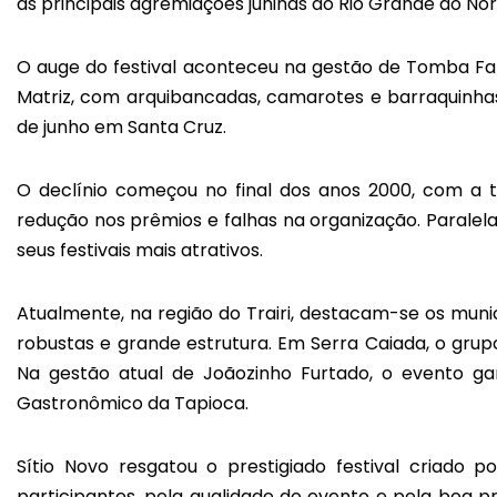
as principais agremiações juninas do Rio Grande do Nor
O auge do festival aconteceu na gestão de Tomba Fa
Matriz, com arquibancadas, camarotes e barraquinh
de junho em Santa Cruz.
O declínio começou no final dos anos 2000, com a 
redução nos prêmios e falhas na organização. Paralel
seus festivais mais atrativos.
Atualmente, na região do Trairi, destacam-se os mun
robustas e grande estrutura. Em Serra Caiada, o grupo 
Na gestão atual de Joãozinho Furtado, o evento gan
Gastronômico da Tapioca.
Sítio Novo resgatou o prestigiado festival criado p
participantes, pela qualidade do evento e pela boa pre