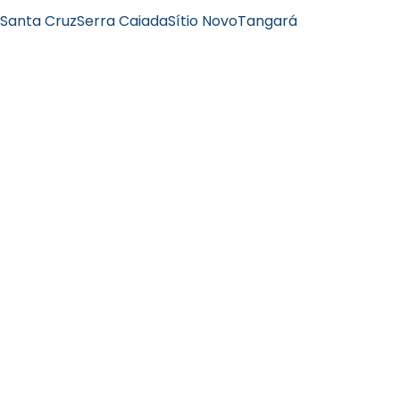
 Santa Cruz
Serra Caiada
Sítio Novo
Tangará