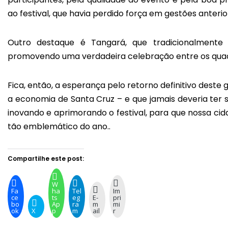
ao festival, que havia perdido força em gestões anterio
Outro destaque é Tangará, que tradicionalmente r
promovendo uma verdadeira celebração entre os quadr
Fica, então, a esperança pelo retorno definitivo deste
a economia de Santa Cruz – e que jamais deveria ter s
inovando e aprimorando o festival, para que nossa cida
tão emblemático do ano..
Compartilhe este post:
W
Fa
ha
Tel
Im
ce
ts
eg
E-
pri
bo
Ap
ra
m
mi
ok
X
p
m
ail
r