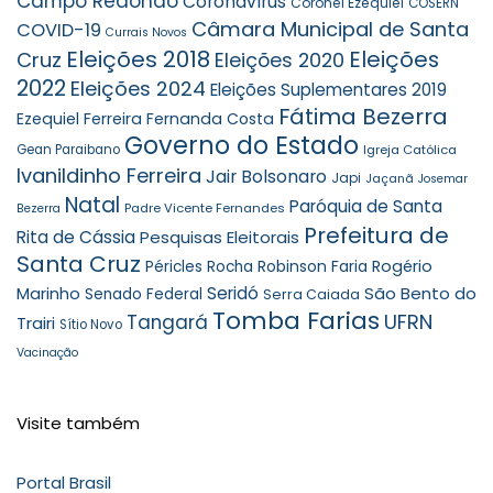
Campo Redondo
Coronavírus
Coronel Ezequiel
COSERN
Câmara Municipal de Santa
COVID-19
Currais Novos
Eleições 2018
Eleições
Cruz
Eleições 2020
2022
Eleições 2024
Eleições Suplementares 2019
Fátima Bezerra
Ezequiel Ferreira
Fernanda Costa
Governo do Estado
Gean Paraibano
Igreja Católica
Ivanildinho Ferreira
Jair Bolsonaro
Japi
Jaçanã
Josemar
Natal
Paróquia de Santa
Padre Vicente Fernandes
Bezerra
Prefeitura de
Rita de Cássia
Pesquisas Eleitorais
Santa Cruz
Robinson Faria
Rogério
Péricles Rocha
Seridó
São Bento do
Marinho
Senado Federal
Serra Caiada
Tomba Farias
UFRN
Tangará
Trairi
Sítio Novo
Vacinação
Visite também
Portal Brasil