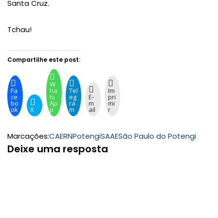
Santa Cruz.
Tchau!
Compartilhe este post:
W
Fa
ha
Tel
Im
ce
ts
eg
E-
pri
bo
Ap
ra
m
mi
ok
X
p
m
ail
r
Marcações:
CAERN
Potengi
SAAE
São Paulo do Potengi
Deixe uma resposta