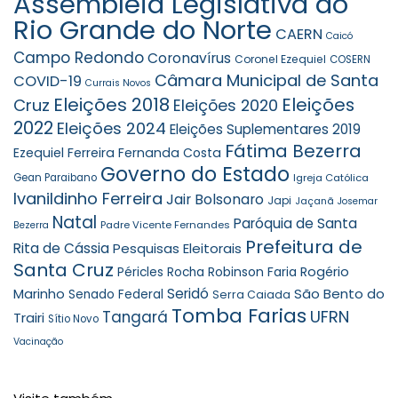
Assembleia Legislativa do
Rio Grande do Norte
CAERN
Caicó
Campo Redondo
Coronavírus
Coronel Ezequiel
COSERN
Câmara Municipal de Santa
COVID-19
Currais Novos
Eleições 2018
Eleições
Cruz
Eleições 2020
2022
Eleições 2024
Eleições Suplementares 2019
Fátima Bezerra
Ezequiel Ferreira
Fernanda Costa
Governo do Estado
Gean Paraibano
Igreja Católica
Ivanildinho Ferreira
Jair Bolsonaro
Japi
Jaçanã
Josemar
Natal
Paróquia de Santa
Padre Vicente Fernandes
Bezerra
Prefeitura de
Rita de Cássia
Pesquisas Eleitorais
Santa Cruz
Robinson Faria
Rogério
Péricles Rocha
Seridó
São Bento do
Marinho
Senado Federal
Serra Caiada
Tomba Farias
UFRN
Tangará
Trairi
Sítio Novo
Vacinação