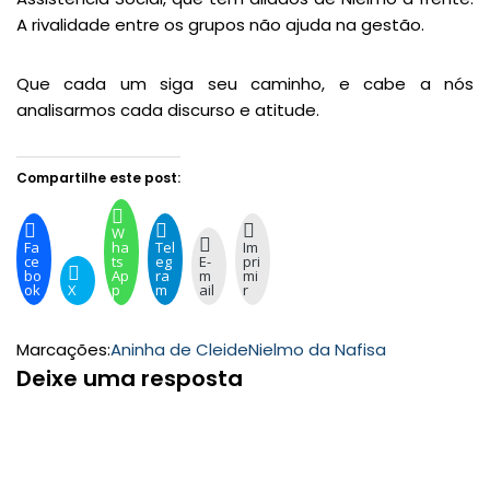
A rivalidade entre os grupos não ajuda na gestão.
Que cada um siga seu caminho, e cabe a nós
analisarmos cada discurso e atitude.
Compartilhe este post:
W
Fa
ha
Tel
Im
ce
ts
eg
E-
pri
bo
Ap
ra
m
mi
ok
X
p
m
ail
r
Marcações:
Aninha de Cleide
Nielmo da Nafisa
Deixe uma resposta