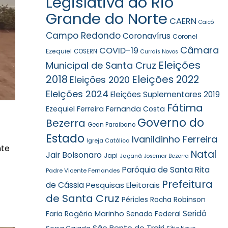
Legislativa do Rio
Grande do Norte
CAERN
Caicó
Campo Redondo
Coronavírus
Coronel
Câmara
COVID-19
Ezequiel
COSERN
Currais Novos
Eleições
Municipal de Santa Cruz
2018
Eleições 2022
Eleições 2020
Eleições 2024
Eleições Suplementares 2019
Fátima
Ezequiel Ferreira
Fernanda Costa
Governo do
Bezerra
Gean Paraibano
Estado
Ivanildinho Ferreira
Igreja Católica
nte
Natal
Jair Bolsonaro
Japi
Jaçanã
Josemar Bezerra
Paróquia de Santa Rita
Padre Vicente Fernandes
Prefeitura
de Cássia
Pesquisas Eleitorais
de Santa Cruz
Robinson
Péricles Rocha
Seridó
Faria
Rogério Marinho
Senado Federal
São Bento do Trairi