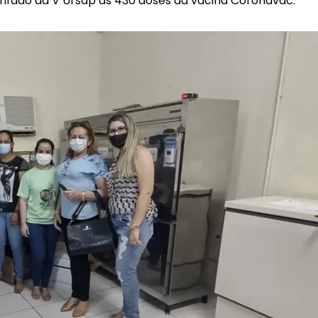
fado da V Ursap as 430 doses da vacina Coronavac.