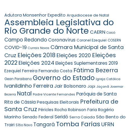
Adutora Monsenhor Expedito
Arquidiocese de Natal
Assembleia Legislativa do
Rio Grande do Norte
CAERN
Caicó
Campo Redondo
Coronavírus
Coronel Ezequiel
COSERN
Câmara Municipal de Santa
COVID-19
Currais Novos
Eleições 2018
Eleições
Cruz
Eleições 2020
2022
Eleições 2024
Eleições Suplementares 2019
Fátima Bezerra
Ezequiel Ferreira
Fernanda Costa
Governo do Estado
Gean Paraibano
Igreja Católica
Ivanildinho Ferreira
Jair Bolsonaro
Japi
Jaçanã
Josemar
Natal
Paróquia de Santa
Padre Vicente Fernandes
Bezerra
Prefeitura de
Rita de Cássia
Pesquisas Eleitorais
Santa Cruz
Robinson Faria
Rogério
Péricles Rocha
Seridó
São Bento do
Marinho
Senado Federal
Serra Caiada
Tomba Farias
UFRN
Tangará
Trairi
Sítio Novo