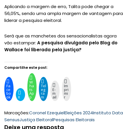
Aplicando a margem de erro, Talita pode chegar a
56,05%, sendo uma ampla margem de vantagem para
liderar a pesquisa eleitoral.
Será que as manchetes dos sensacionalistas agora
vão estampar:
A pesquisa divulgada pelo Blog do
Wallace foi liberada pela justiça?
Compartilhe este post:
W
Fa
ha
Tel
Im
ce
ts
eg
E-
pri
bo
Ap
ra
m
mi
ok
X
p
m
ail
r
Marcações:
Coronel Ezequiel
Eleições 2024
Instituto Data
Sensus
Justiça Eleitoral
Pesquisas Eleitorais
Deixe uma resposta