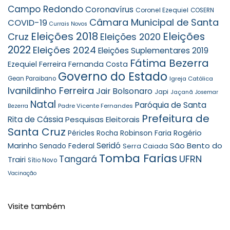
Campo Redondo
Coronavírus
Coronel Ezequiel
COSERN
Câmara Municipal de Santa
COVID-19
Currais Novos
Eleições 2018
Eleições
Cruz
Eleições 2020
2022
Eleições 2024
Eleições Suplementares 2019
Fátima Bezerra
Ezequiel Ferreira
Fernanda Costa
Governo do Estado
Gean Paraibano
Igreja Católica
Ivanildinho Ferreira
Jair Bolsonaro
Japi
Jaçanã
Josemar
Natal
Paróquia de Santa
Padre Vicente Fernandes
Bezerra
Prefeitura de
Rita de Cássia
Pesquisas Eleitorais
Santa Cruz
Robinson Faria
Rogério
Péricles Rocha
Seridó
São Bento do
Marinho
Senado Federal
Serra Caiada
Tomba Farias
UFRN
Tangará
Trairi
Sítio Novo
Vacinação
Visite também