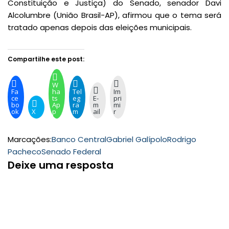
Constituição e Justiça) do Senado, senador Davi
Alcolumbre (União Brasil-AP), afirmou que o tema será
tratado apenas depois das eleições municipais.
Compartilhe este post:
W
Fa
ha
Tel
Im
ce
ts
eg
E-
pri
bo
Ap
ra
m
mi
ok
X
p
m
ail
r
Marcações:
Banco Central
Gabriel Galípolo
Rodrigo
Pacheco
Senado Federal
Deixe uma resposta