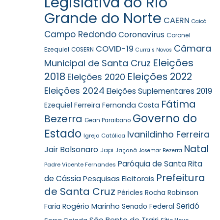
Legislativa do Rio
Grande do Norte
CAERN
Caicó
Campo Redondo
Coronavírus
Coronel
Câmara
COVID-19
Ezequiel
COSERN
Currais Novos
Eleições
Municipal de Santa Cruz
2018
Eleições 2022
Eleições 2020
Eleições 2024
Eleições Suplementares 2019
Fátima
Ezequiel Ferreira
Fernanda Costa
Governo do
Bezerra
Gean Paraibano
Estado
Ivanildinho Ferreira
Igreja Católica
Natal
Jair Bolsonaro
Japi
Jaçanã
Josemar Bezerra
Paróquia de Santa Rita
Padre Vicente Fernandes
Prefeitura
de Cássia
Pesquisas Eleitorais
de Santa Cruz
Robinson
Péricles Rocha
Seridó
Faria
Rogério Marinho
Senado Federal
São Bento do Trairi