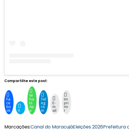
Compartilhe este post:
W
Fa
ha
Tel
Im
ce
ts
eg
E-
pri
bo
Ap
ra
m
mi
ok
X
p
m
ail
r
Marcações:
Canal do Maracujá
Eleições 2026
Prefeitura 