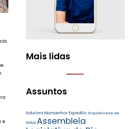
cia
Mais lidas
ue
.
Assuntos
ura
Adutora Monsenhor Expedito
Arquidiocese de
Assembleia
s e
Natal