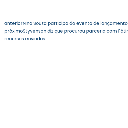
anterior
Nina Souza participa do evento de lançament
próximo
Styvenson diz que procurou parceria com Fáti
recursos enviados