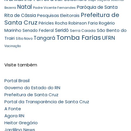
Natal
Paróquia de Santa
Padre Vicente Fernandes
Bezerra
Prefeitura de
Rita de Cássia
Pesquisas Eleitorais
Santa Cruz
Robinson Faria
Rogério
Péricles Rocha
Seridó
São Bento do
Marinho
Senado Federal
Serra Caiada
Tomba Farias
UFRN
Tangará
Trairi
Sítio Novo
Vacinação
Visite também
Portal Brasil
Governo do Estado do RN
Prefeitura de Santa Cruz
Portal da Transparência de Santa Cruz
A Fonte
Agora RN
Heitor Gregório
Jardilino News