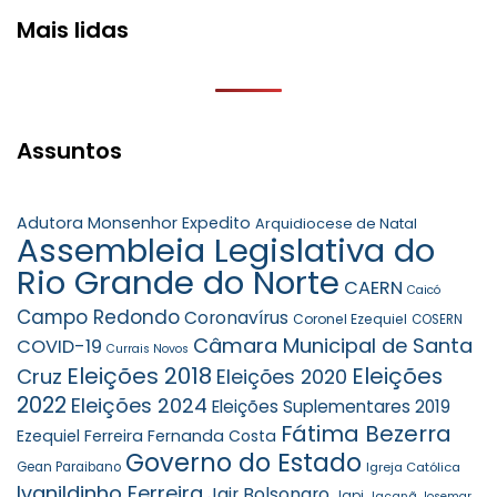
Mais lidas
Assuntos
Adutora Monsenhor Expedito
Arquidiocese de Natal
Assembleia Legislativa do
Rio Grande do Norte
CAERN
Caicó
Campo Redondo
Coronavírus
Coronel Ezequiel
COSERN
Câmara Municipal de Santa
COVID-19
Currais Novos
Eleições 2018
Eleições
Cruz
Eleições 2020
2022
Eleições 2024
Eleições Suplementares 2019
Fátima Bezerra
Ezequiel Ferreira
Fernanda Costa
Governo do Estado
Gean Paraibano
Igreja Católica
Ivanildinho Ferreira
Jair Bolsonaro
Japi
Jaçanã
Josemar