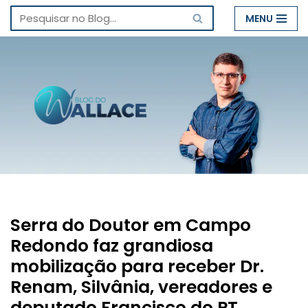
MENU
Pular
para
o
conteúdo
Serra do Doutor em Campo
Redondo faz grandiosa
mobilização para receber Dr.
Renam, Silvânia, vereadores e
deputado Francisco do PT