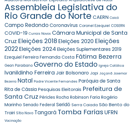
Assembleia Legislativa do
Rio Grande do Norte
CAERN
Caicó
Campo Redondo
Coronavírus
Coronel Ezequiel
COSERN
Câmara Municipal de Santa
COVID-19
Currais Novos
Eleições 2018
Eleições
Cruz
Eleições 2020
2022
Eleições 2024
Eleições Suplementares 2019
Fátima Bezerra
Ezequiel Ferreira
Fernanda Costa
Governo do Estado
Gean Paraibano
Igreja Católica
Ivanildinho Ferreira
Jair Bolsonaro
Japi
Jaçanã
Josemar
Natal
Paróquia de Santa
Padre Vicente Fernandes
Bezerra
Prefeitura de
Rita de Cássia
Pesquisas Eleitorais
Santa Cruz
Robinson Faria
Rogério
Péricles Rocha
Seridó
São Bento do
Marinho
Senado Federal
Serra Caiada
Tomba Farias
UFRN
Tangará
Trairi
Sítio Novo
Vacinação