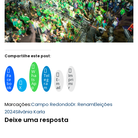
Compartilhe este post:
W
Fa
ha
Tel
Im
ce
ts
eg
E-
pri
bo
Ap
ra
m
mi
ok
X
p
m
ail
r
Marcações:
Campo Redondo
Dr. Renam
Eleições
2024
Silvânia Karla
Deixe uma resposta