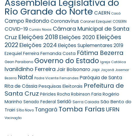
Assembleia Legislativa do
Rio Grande do Norte
CAERN
Caicó
Campo Redondo
Coronavírus
Coronel Ezequiel
COSERN
Câmara Municipal de Santa
COVID-19
Currais Novos
Eleições 2018
Eleições
Cruz
Eleições 2020
2022
Eleições 2024
Eleições Suplementares 2019
Fátima Bezerra
Ezequiel Ferreira
Fernanda Costa
Governo do Estado
Gean Paraibano
Igreja Católica
Ivanildinho Ferreira
Jair Bolsonaro
Japi
Jaçanã
Josemar
Natal
Paróquia de Santa
Padre Vicente Fernandes
Bezerra
Prefeitura de
Rita de Cássia
Pesquisas Eleitorais
Santa Cruz
Robinson Faria
Rogério
Péricles Rocha
Seridó
São Bento do
Marinho
Senado Federal
Serra Caiada
Tomba Farias
UFRN
Tangará
Trairi
Sítio Novo
Vacinação