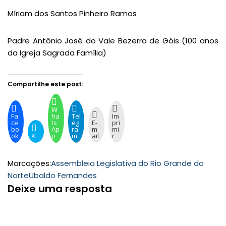
Míriam dos Santos Pinheiro Ramos
Padre Antônio José do Vale Bezerra de Góis (100 anos
da Igreja Sagrada Família)
Compartilhe este post:
W
Fa
ha
Tel
Im
ce
ts
eg
E-
pri
bo
Ap
ra
m
mi
ok
X
p
m
ail
r
Marcações:
Assembleia Legislativa do Rio Grande do
Norte
Ubaldo Fernandes
Deixe uma resposta