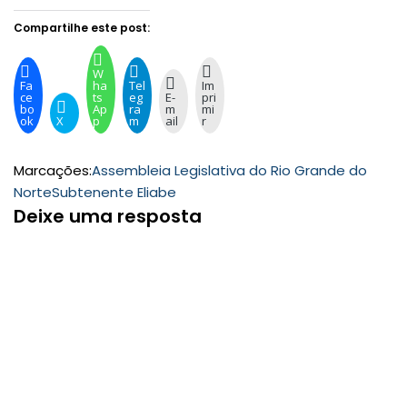
Compartilhe este post:
W
Fa
ha
Tel
Im
ce
ts
eg
E-
pri
bo
Ap
ra
m
mi
ok
X
p
m
ail
r
Marcações:
Assembleia Legislativa do Rio Grande do
Norte
Subtenente Eliabe
Deixe uma resposta