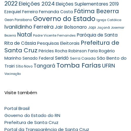
2022
Eleições 2024
Eleições Suplementares 2019
Fátima Bezerra
Ezequiel Ferreira
Fernanda Costa
Governo do Estado
Gean Paraibano
Igreja Católica
Ivanildinho Ferreira
Jair Bolsonaro
Japi
Jaçanã
Josemar
Natal
Paróquia de Santa
Padre Vicente Fernandes
Bezerra
Prefeitura de
Rita de Cássia
Pesquisas Eleitorais
Santa Cruz
Robinson Faria
Rogério
Péricles Rocha
Seridó
São Bento do
Marinho
Senado Federal
Serra Caiada
Tomba Farias
UFRN
Tangará
Trairi
Sítio Novo
Vacinação
Visite também
Portal Brasil
Governo do Estado do RN
Prefeitura de Santa Cruz
Portal da Transparência de Santa Cruz