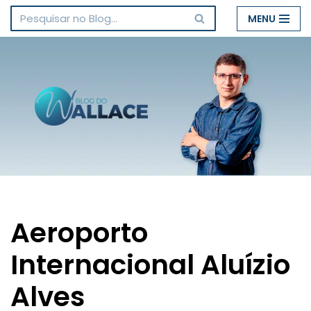
MENU
Pular
para
o
conteúdo
Aeroporto
Internacional Aluízio
Alves