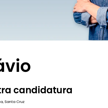
ávio
tra candidatura
ca
,
Santa Cruz