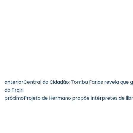
anterior
Central do Cidadão: Tomba Farias revela que g
do Trairi
próximo
Projeto de Hermano propõe intérpretes de libra