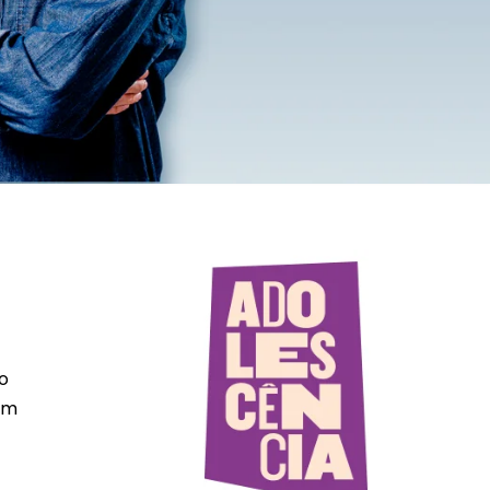
o
dam