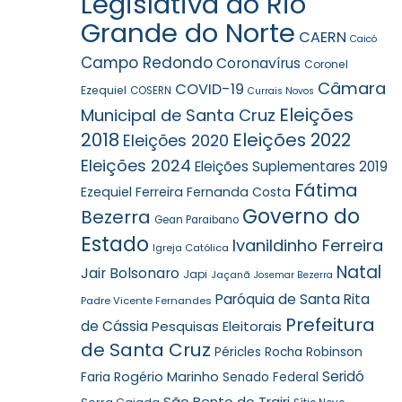
Legislativa do Rio
Grande do Norte
CAERN
Caicó
Campo Redondo
Coronavírus
Coronel
Câmara
COVID-19
Ezequiel
COSERN
Currais Novos
Eleições
Municipal de Santa Cruz
2018
Eleições 2022
Eleições 2020
Eleições 2024
Eleições Suplementares 2019
Fátima
Ezequiel Ferreira
Fernanda Costa
Governo do
Bezerra
Gean Paraibano
Estado
Ivanildinho Ferreira
Igreja Católica
Natal
Jair Bolsonaro
Japi
Jaçanã
Josemar Bezerra
Paróquia de Santa Rita
Padre Vicente Fernandes
Prefeitura
de Cássia
Pesquisas Eleitorais
de Santa Cruz
Robinson
Péricles Rocha
Seridó
Faria
Rogério Marinho
Senado Federal
São Bento do Trairi