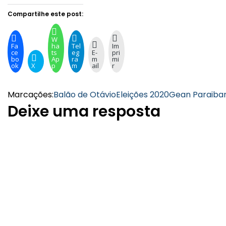
Compartilhe este post:
W
Fa
ha
Tel
Im
ce
ts
eg
E-
pri
bo
Ap
ra
m
mi
ok
X
p
m
ail
r
Marcações:
Balão de Otávio
Eleições 2020
Gean Paraiba
Deixe uma resposta