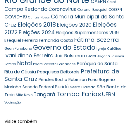
CAERN
Caicó
Campo Redondo
Coronavírus
Coronel Ezequiel
COSERN
Câmara Municipal de Santa
COVID-19
Currais Novos
Eleições 2018
Eleições
Cruz
Eleições 2020
2022
Eleições 2024
Eleições Suplementares 2019
Fátima Bezerra
Ezequiel Ferreira
Fernanda Costa
Governo do Estado
Gean Paraibano
Igreja Católica
Ivanildinho Ferreira
Jair Bolsonaro
Japi
Jaçanã
Josemar
Natal
Paróquia de Santa
Padre Vicente Fernandes
Bezerra
Prefeitura de
Rita de Cássia
Pesquisas Eleitorais
Santa Cruz
Robinson Faria
Rogério
Péricles Rocha
Seridó
São Bento do
Marinho
Senado Federal
Serra Caiada
Tomba Farias
UFRN
Tangará
Trairi
Sítio Novo
Vacinação
Visite também