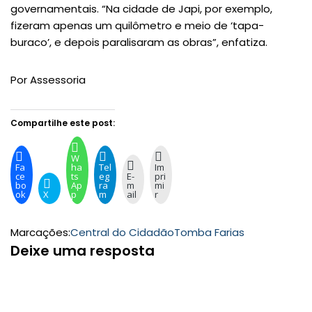
governamentais. “Na cidade de Japi, por exemplo,
fizeram apenas um quilômetro e meio de ‘tapa-
buraco’, e depois paralisaram as obras”, enfatiza.
Por Assessoria
Compartilhe este post:
W
Fa
ha
Tel
Im
ce
ts
eg
E-
pri
bo
Ap
ra
m
mi
ok
X
p
m
ail
r
Marcações:
Central do Cidadão
Tomba Farias
Deixe uma resposta