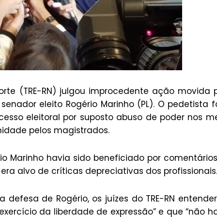
 Norte (TRE-RN) julgou improcedente ação movida 
 senador eleito Rogério Marinho (PL). O pedetista f
cesso eleitoral por suposto abuso de poder nos m
midade pelos magistrados.
io Marinho havia sido beneficiado por comentário
era alvo de críticas depreciativas dos profissionais
a defesa de Rogério, os juízes do TRE-RN entend
ercício da liberdade de expressão” e que “não h