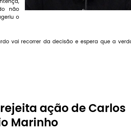
entença,
rdo não
ugeriu o
uardo vai recorrer da decisão e espera que a ver
rejeita ação de Carlos
io Marinho