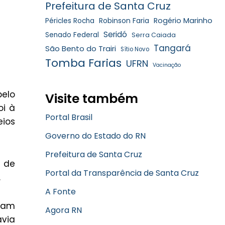
Prefeitura de Santa Cruz
Robinson Faria
Rogério Marinho
Péricles Rocha
Seridó
Senado Federal
Serra Caiada
Tangará
São Bento do Trairi
Sítio Novo
Tomba Farias
UFRN
Vacinação
pelo
Visite também
oi à
Portal Brasil
eios
Governo do Estado do RN
Prefeitura de Santa Cruz
s de
Portal da Transparência de Santa Cruz
.
A Fonte
eram
Agora RN
avia