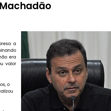
o Machadão
presa a
inando
não era
u valor
os, o
alizou