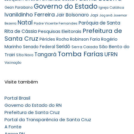
Governo do Estado
Gean Paraibano
Igreja Católica
Ivanildinho Ferreira
Jair Bolsonaro
Japi
Jaçanã
Josemar
Natal
Paróquia de Santa
Padre Vicente Fernandes
Bezerra
Prefeitura de
Rita de Cássia
Pesquisas Eleitorais
Santa Cruz
Robinson Faria
Rogério
Péricles Rocha
Seridó
São Bento do
Marinho
Senado Federal
Serra Caiada
Tomba Farias
UFRN
Tangará
Trairi
Sítio Novo
Vacinação
Visite também
Portal Brasil
Governo do Estado do RN
Prefeitura de Santa Cruz
Portal da Transparência de Santa Cruz
A Fonte
Agora RN